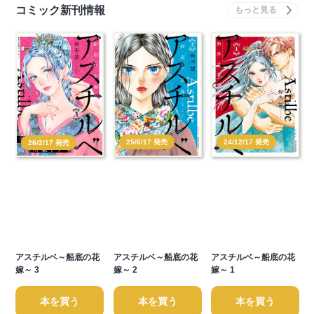
コミック新刊情報
25/6/17 発売
24/12/17 発売
26/2/17 発売
アスチルベ～船底の花
アスチルベ～船底の花
アスチルベ～船底の花
嫁～ 3
嫁～ 2
嫁～ 1
本を買う
本を買う
本を買う