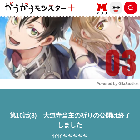
もっと読む
arrow_forward_ios
Powered by 
GliaStudios
Mute
第10話(3) 大道寺当主の祈りの公開は終了
しました
怪怪ギギギギギ