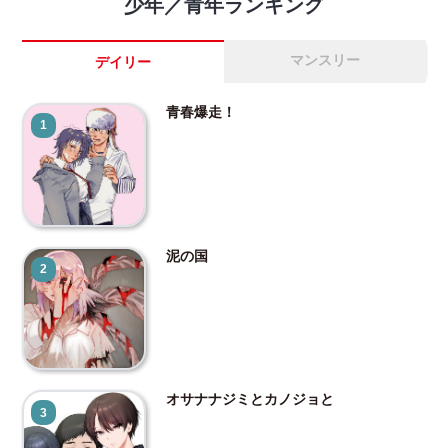
少年／青年ランキング
マンスリー
デイリー
青春爆走！
1
泥の国
2
オサナナジミとカノジョと
3