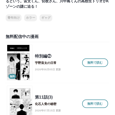
るという。宙太くん、切枚さん、川中島くんの高校生トリオがK
ゾーンの謎に迫る！
青年向け
ホラー
ギャグ
無料配信中の漫画
特別編②
無料で読む
宇野宙太の日常
2026年08月05日 更新
無料
第11話(3)
無料で読む
化石人骨の秘密
2026年07月15日 更新