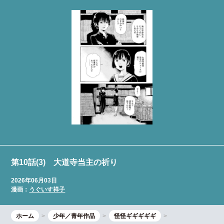
第10話(3) 大道寺当主の祈り
2026年06月03日
漫画：
うぐいす祥子
ホーム
少年／青年作品
怪怪ギギギギギ