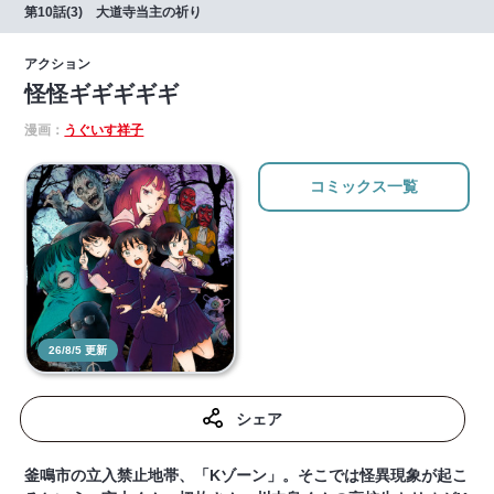
第10話(3) 大道寺当主の祈り
アクション
怪怪ギギギギギ
漫画：
うぐいす祥子
コミックス一覧
26/8/5 更新
シェア
釜鳴市の立入禁止地帯、「Kゾーン」。そこでは怪異現象が起こ