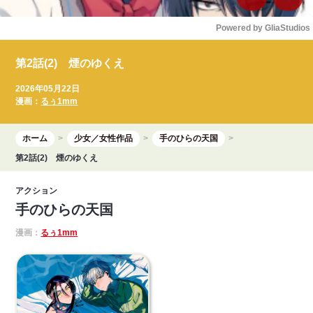
Powered by 
GliaStudios
Mute
第2話(2) 煙のゆくえ
2026年05月22日
漫画：
るぅ1mm
ホーム
少女／女性作品
手のひらの天国
第2話(2) 煙のゆくえ
アクション
手のひらの天国
漫画：
るぅ1mm