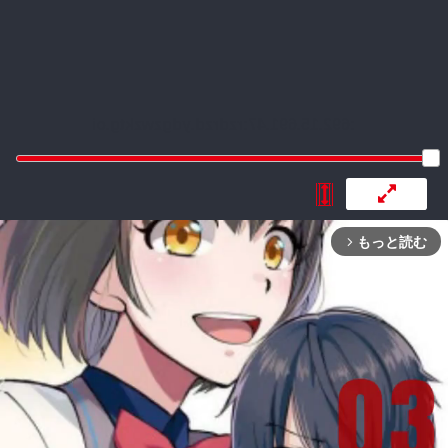
:692.15.691.47:rzdrzd.ydgzwzktg.oi
もっと読む
arrow_forward_ios