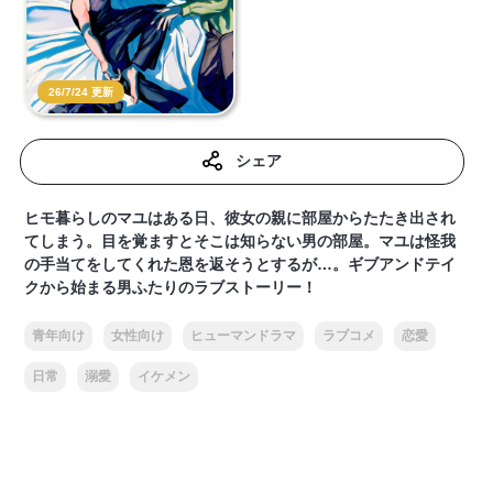
26/7/24 更新
シェア
ヒモ暮らしのマユはある日、彼女の親に部屋からたたき出され
てしまう。目を覚ますとそこは知らない男の部屋。マユは怪我
の手当てをしてくれた恩を返そうとするが…。ギブアンドテイ
クから始まる男ふたりのラブストーリー！
青年向け
女性向け
ヒューマンドラマ
ラブコメ
恋愛
日常
溺愛
イケメン