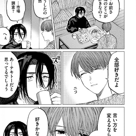
:692.15.691.47:rzdrzd.ydgzwzktg.oi
:692.15.691.47:rzdrzd.ydgzwzktg.oi