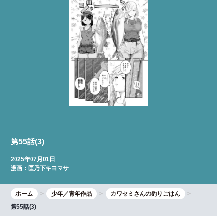
第55話(3)
2025年07月01日
漫画：
匡乃下キヨマサ
ホーム
少年／青年作品
カワセミさんの釣りごはん
第55話(3)