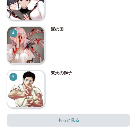
泥の国
4
東天の獅子
5
もっと見る