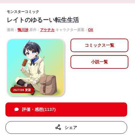
モンスターコミック
レイトのゆるーい転生生活
漫画：
鴨川渉
原作：
アケチカ
キャラクター原案：
OX
コミックス一覧
小説一覧
26/7/28 更新
評価・感想(1137)
シェア