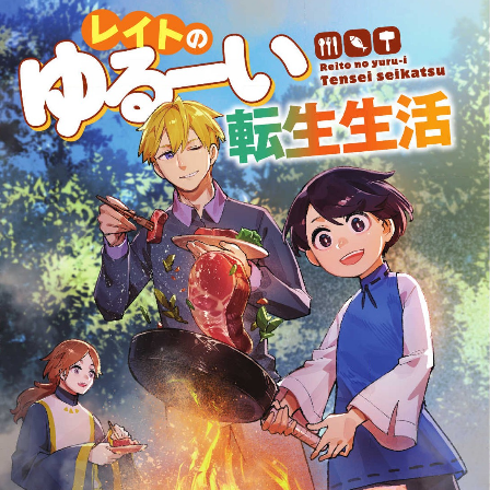
:692.15.691.57:rzdrzd.ydgzwzktg.oi
:692.15.691.57:rzdrzd.ydgzwzktg.oi