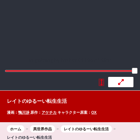
:692.15.691.57:rzdrzd.ydgzwzktg.oi
レイトのゆるーい転生生活
漫画：
鴨川渉
原作：
アケチカ
キャラクター原案：
OX
ホーム
異世界作品
レイトのゆるーい転生生活
レイトのゆるーい転生生活