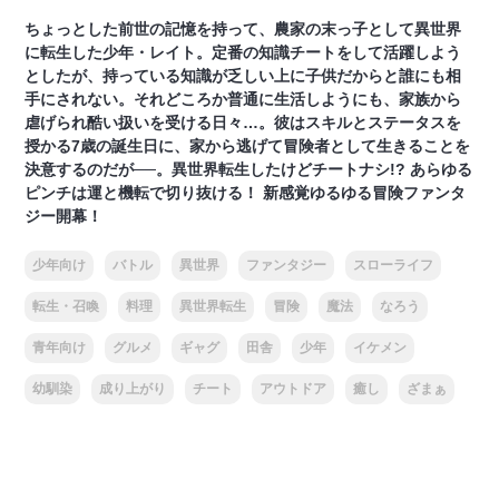
ちょっとした前世の記憶を持って、農家の末っ子として異世界
に転生した少年・レイト。定番の知識チートをして活躍しよう
としたが、持っている知識が乏しい上に子供だからと誰にも相
手にされない。それどころか普通に生活しようにも、家族から
虐げられ酷い扱いを受ける日々…。彼はスキルとステータスを
授かる7歳の誕生日に、家から逃げて冒険者として生きることを
決意するのだが──。異世界転生したけどチートナシ!? あらゆる
ピンチは運と機転で切り抜ける！ 新感覚ゆるゆる冒険ファンタ
ジー開幕！
少年向け
バトル
異世界
ファンタジー
スローライフ
転生・召喚
料理
異世界転生
冒険
魔法
なろう
青年向け
グルメ
ギャグ
田舎
少年
イケメン
幼馴染
成り上がり
チート
アウトドア
癒し
ざまぁ