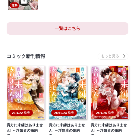
無料
一覧はこちら
コミック新刊情報
26/4/22 発売
25/10/24 発売
25/4/25 発売
貴方に未練はありませ
貴方に未練はありませ
貴方に未練はありませ
ん! ～浮気者の婚約
ん! ～浮気者の婚約
ん! ～浮気者の婚約