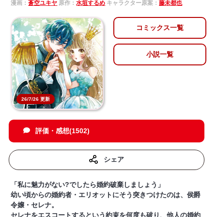
漫画：
蒼空ユキヤ
原作：
水垣するめ
キャラクター原案：
藤未都也
コミックス一覧
小説一覧
26/7/26 更新
評価・感想(1502)
シェア
「私に魅力がない?でしたら婚約破棄しましょう」
幼い頃からの婚約者・エリオットにそう突きつけたのは、侯爵
令嬢・セレナ。
セレナをエスコートするという約束を何度も破り、他人の婚約