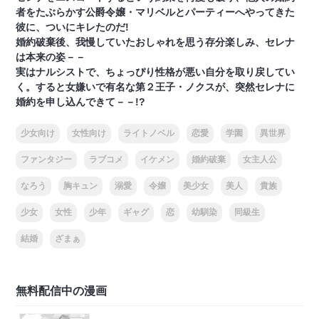
者をたぶらかす公爵令嬢・マリベルとパーティーへやってきた
彼に、ついにキレたのだ!
婚約破棄後、我慢していたおしゃれを思う存分楽しみ、セレナ
は本来の姿－－
実はナルシストで、ちょっぴり性格が悪い自分を取り戻してい
く。すると女嫌いで有名な第２王子・ノクスが、突然セレナに
婚約を申し込んできて－－!?
少女向け
女性向け
ライトノベル
恋愛
学園
異世界
ファンタジー
ラブコメ
イケメン
婚約破棄
女主人公
なろう
胸キュン
溺愛
令嬢
美少女
美人
貴族
少女
女性
少年
ギャグ
恋
幼馴染
同級生
結婚
ざまぁ
無料配信中の漫画