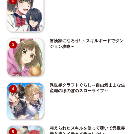
2
冒険家になろう! ～スキルボードでダン
3
ジョン攻略～
異世界クラフトぐらし～自由気ままな生
4
産職のほのぼのスローライフ～
与えられたスキルを使って稼いで異世界
5
美女達とイチャイチャしたい