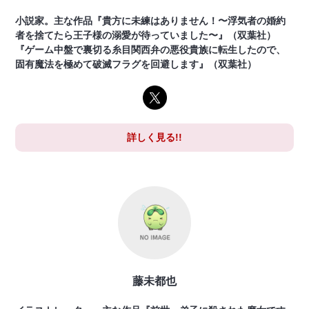
小説家。主な作品『貴方に未練はありません！〜浮気者の婚約
者を捨てたら王子様の溺愛が待っていました〜』（双葉社）
『ゲーム中盤で裏切る糸目関西弁の悪役貴族に転生したので、
固有魔法を極めて破滅フラグを回避します』（双葉社）
詳しく見る!!
藤未都也