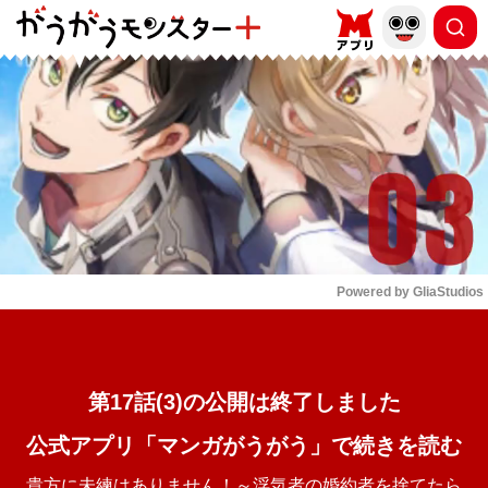
もっと読む
arrow_forward_ios
Powered by 
GliaStudios
Mute
第17話(3)の公開は終了しました
公式アプリ「マンガがうがう」で続きを読む
貴方に未練はありません！～浮気者の婚約者を捨てたら