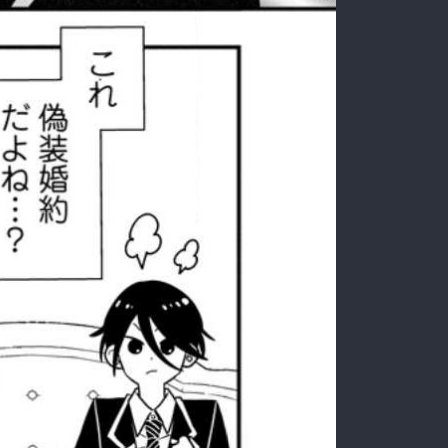
:692.15.691.33:rzdrzd.ydgzwzktg.oi