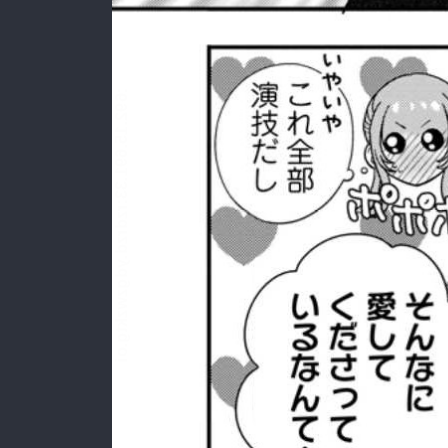
:692.15.691.33:rzdrzd.ydgzwzktg.oi