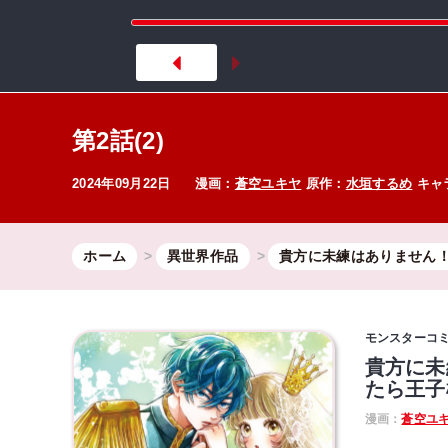
第2話(2)
2024年09月22日
漫画：
蒼空ユキヤ
原作：
水垣するめ
キャ
ホーム
異世界作品
貴方に未練はありません
モンスターコ
貴方に未
たら王子
漫画：
蒼空ユ