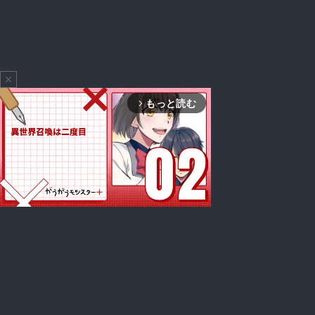
close
もっと読む
arrow_forward_ios
Mute