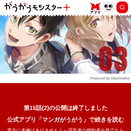
もっと読む
arrow_forward_ios
Powered by 
GliaStudios
Mute
第15話(2)の公開は終了しました
公式アプリ「マンガがうがう」で続きを読む
貴方に未練はありません！～浮気者の婚約者を捨てたら