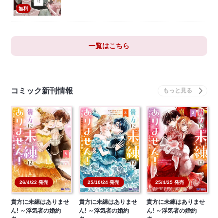
無料
一覧はこちら
コミック新刊情報
26/4/22 発売
25/10/24 発売
25/4/25 発売
貴方に未練はありませ
貴方に未練はありませ
貴方に未練はありませ
ん! ～浮気者の婚約
ん! ～浮気者の婚約
ん! ～浮気者の婚約