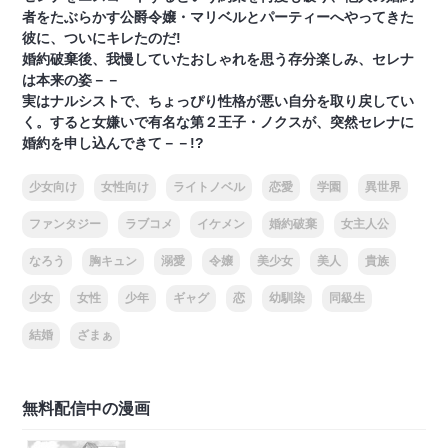
者をたぶらかす公爵令嬢・マリベルとパーティーへやってきた
彼に、ついにキレたのだ!
婚約破棄後、我慢していたおしゃれを思う存分楽しみ、セレナ
は本来の姿－－
実はナルシストで、ちょっぴり性格が悪い自分を取り戻してい
く。すると女嫌いで有名な第２王子・ノクスが、突然セレナに
婚約を申し込んできて－－!?
少女向け
女性向け
ライトノベル
恋愛
学園
異世界
ファンタジー
ラブコメ
イケメン
婚約破棄
女主人公
なろう
胸キュン
溺愛
令嬢
美少女
美人
貴族
少女
女性
少年
ギャグ
恋
幼馴染
同級生
結婚
ざまぁ
無料配信中の漫画