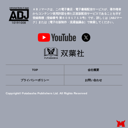
ＡＢＪマークは、この電子書店・電子書籍配信サービスが、著作権者
からコンテンツ使用許諾を得た正規版配信サービスであることを示す
登録商標（登録番号 第６０９１７１３号）です。詳しくは［ABJマー
ク］または［電子出版制作・流通協議会］で検索してください。
TOP
会社概要
プライバシーポリシー
お問い合わせ
Copyright© Futabasha Publishers Ltd. All Rights Reserved