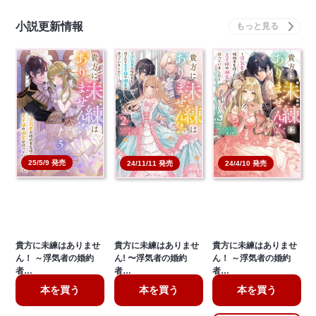
小説更新情報
25/5/9 発売
24/11/11 発売
24/4/10 発売
貴方に未練はありませ
貴方に未練はありませ
貴方に未練はありませ
ん！ ～浮気者の婚約
ん! 〜浮気者の婚約
ん！ ～浮気者の婚約
者…
者…
者…
本を買う
本を買う
本を買う