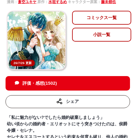
漫画：
蒼空ユキヤ
原作：
水垣するめ
キャラクター原案：
藤未都也
コミックス一覧
小説一覧
26/7/26 更新
評価・感想(1502)
シェア
「私に魅力がない?でしたら婚約破棄しましょう」
幼い頃からの婚約者・エリオットにそう突きつけたのは、侯爵
令嬢・セレナ。
セレナをエスコートするという約束を何度も破り、他人の婚約