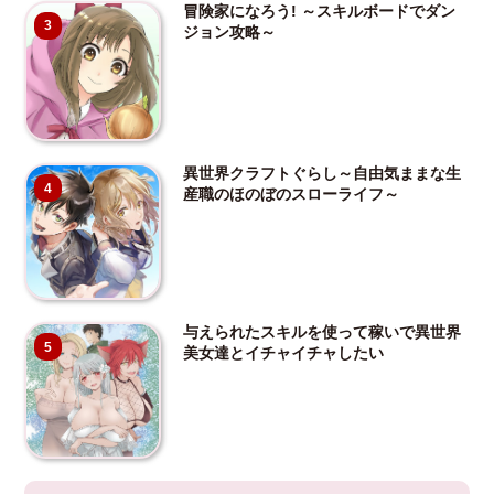
冒険家になろう! ～スキルボードでダン
3
ジョン攻略～
異世界クラフトぐらし～自由気ままな生
4
産職のほのぼのスローライフ～
与えられたスキルを使って稼いで異世界
5
美女達とイチャイチャしたい