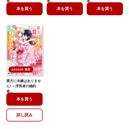
者…
者…
者…
本を買う
本を買う
本を買う
24/10/25 発売
貴方に未練はありませ
ん! ～浮気者の婚約
者…
本を買う
試し読み