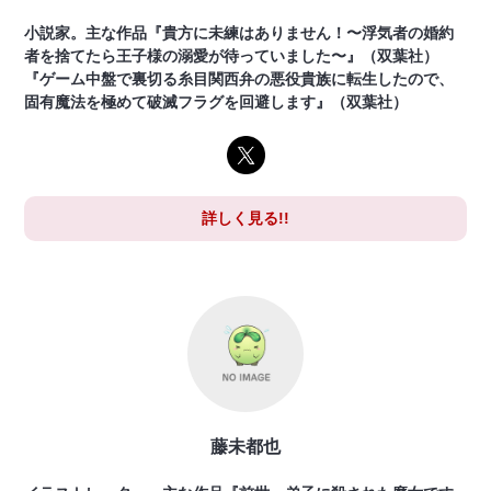
小説家。主な作品『貴方に未練はありません！〜浮気者の婚約
者を捨てたら王子様の溺愛が待っていました〜』（双葉社）
『ゲーム中盤で裏切る糸目関西弁の悪役貴族に転生したので、
固有魔法を極めて破滅フラグを回避します』（双葉社）
詳しく見る!!
藤未都也