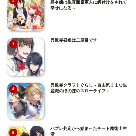
2
爵令嬢は生真面目軍人に餌付けをされて
幸せになる～
異世界召喚は二度目です
3
異世界クラフトぐらし～自由気ままな生
4
産職のほのぼのスローライフ～
ハズレ判定から始まったチート魔術士生
5
活