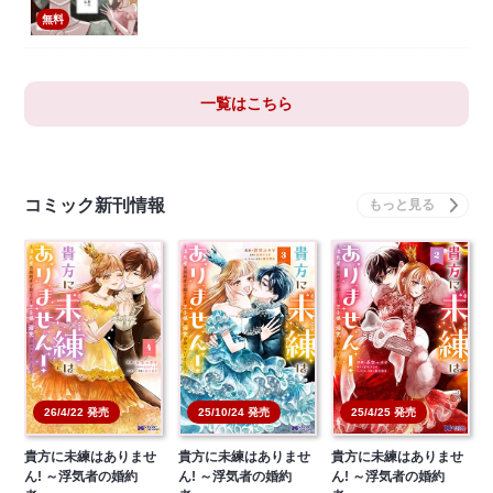
無料
一覧はこちら
コミック新刊情報
26/4/22 発売
25/10/24 発売
25/4/25 発売
貴方に未練はありませ
貴方に未練はありませ
貴方に未練はありませ
ん! ～浮気者の婚約
ん! ～浮気者の婚約
ん! ～浮気者の婚約