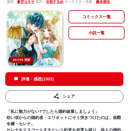
漫画：
蒼空ユキヤ
原作：
水垣するめ
キャラクター原案：
藤未都也
コミックス一覧
小説一覧
26/7/26 更新
評価・感想(1502)
シェア
「私に魅力がない?でしたら婚約破棄しましょう」
幼い頃からの婚約者・エリオットにそう突きつけたのは、侯爵
令嬢・セレナ。
セレナをエスコートするという約束を何度も破り、他人の婚約