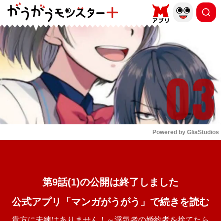
もっと読む
arrow_forward_ios
Powered by 
GliaStudios
Mute
第9話(1)の公開は終了しました
公式アプリ「マンガがうがう」で続きを読む
貴方に未練はありません！～浮気者の婚約者を捨てたら