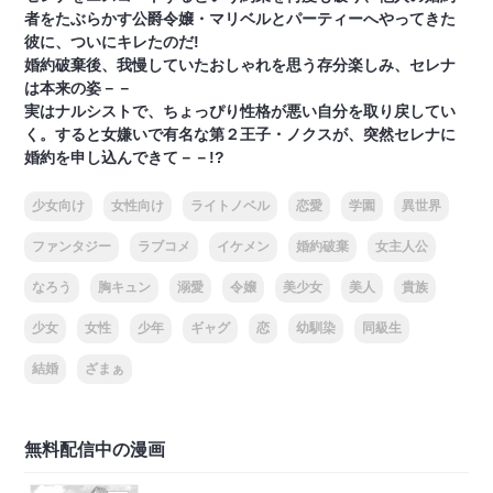
者をたぶらかす公爵令嬢・マリベルとパーティーへやってきた
彼に、ついにキレたのだ!
婚約破棄後、我慢していたおしゃれを思う存分楽しみ、セレナ
は本来の姿－－
実はナルシストで、ちょっぴり性格が悪い自分を取り戻してい
く。すると女嫌いで有名な第２王子・ノクスが、突然セレナに
婚約を申し込んできて－－!?
少女向け
女性向け
ライトノベル
恋愛
学園
異世界
ファンタジー
ラブコメ
イケメン
婚約破棄
女主人公
なろう
胸キュン
溺愛
令嬢
美少女
美人
貴族
少女
女性
少年
ギャグ
恋
幼馴染
同級生
結婚
ざまぁ
無料配信中の漫画