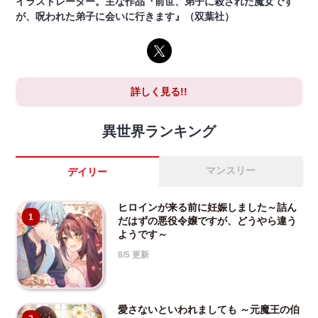
イラストレーター。主な作品『前世、弟子に殺された魔女です
が、呪われた弟子に会いに行きます』（双葉社）
詳しく見る!!
異世界ランキング
マンスリー
デイリー
ヒロインが来る前に妊娠しました～詰ん
1
だはずの悪役令嬢ですが、どうやら違う
ようです～
8/5 更新
愛さないといわれましても ～元魔王の伯