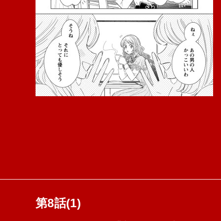
第8話(1)