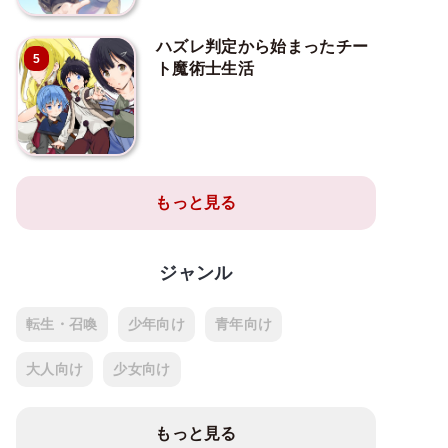
ハズレ判定から始まったチー
5
ト魔術士生活
もっと見る
ジャンル
転生・召喚
少年向け
青年向け
大人向け
少女向け
もっと見る