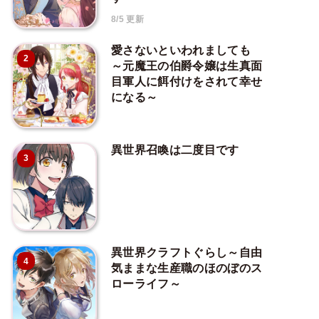
8/5 更新
愛さないといわれましても
2
～元魔王の伯爵令嬢は生真面
目軍人に餌付けをされて幸せ
になる～
異世界召喚は二度目です
3
異世界クラフトぐらし～自由
4
気ままな生産職のほのぼのス
ローライフ～