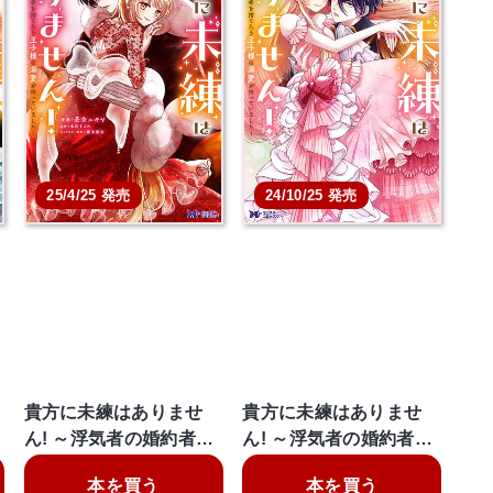
25/4/25 発売
24/10/25 発売
貴方に未練はありませ
貴方に未練はありませ
ん! ～浮気者の婚約者…
ん! ～浮気者の婚約者…
本を買う
本を買う