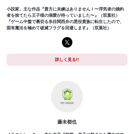
小説家。主な作品『貴方に未練はありません！〜浮気者の婚約
者を捨てたら王子様の溺愛が待っていました〜』（双葉社）
『ゲーム中盤で裏切る糸目関西弁の悪役貴族に転生したので、
固有魔法を極めて破滅フラグを回避します』（双葉社）
詳しく見る!!
藤未都也