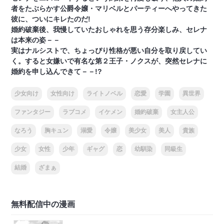
者をたぶらかす公爵令嬢・マリベルとパーティーへやってきた
彼に、ついにキレたのだ!
婚約破棄後、我慢していたおしゃれを思う存分楽しみ、セレナ
は本来の姿－－
実はナルシストで、ちょっぴり性格が悪い自分を取り戻してい
く。すると女嫌いで有名な第２王子・ノクスが、突然セレナに
婚約を申し込んできて－－!?
少女向け
女性向け
ライトノベル
恋愛
学園
異世界
ファンタジー
ラブコメ
イケメン
婚約破棄
女主人公
なろう
胸キュン
溺愛
令嬢
美少女
美人
貴族
少女
女性
少年
ギャグ
恋
幼馴染
同級生
結婚
ざまぁ
無料配信中の漫画