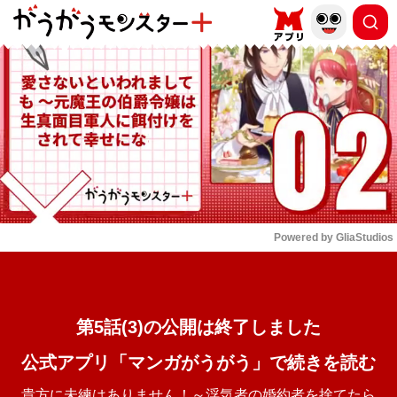
もっと読む
arrow_forward_ios
Powered by 
GliaStudios
Mute
第5話(3)の公開は終了しました
公式アプリ「マンガがうがう」で続きを読む
貴方に未練はありません！～浮気者の婚約者を捨てたら