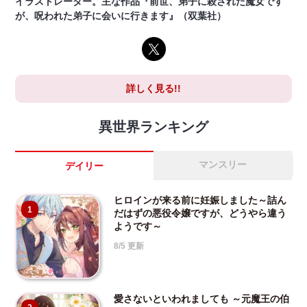
イラストレーター。主な作品『前世、弟子に殺された魔女です
が、呪われた弟子に会いに行きます』（双葉社）
詳しく見る!!
異世界ランキング
マンスリー
デイリー
ヒロインが来る前に妊娠しました～詰ん
1
だはずの悪役令嬢ですが、どうやら違う
ようです～
8/5 更新
愛さないといわれましても ～元魔王の伯