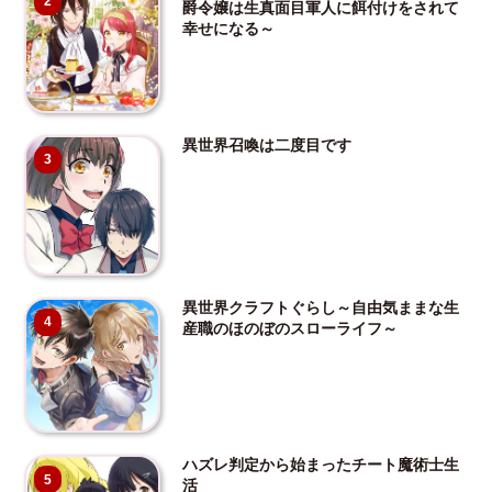
2
爵令嬢は生真面目軍人に餌付けをされて
幸せになる～
異世界召喚は二度目です
3
異世界クラフトぐらし～自由気ままな生
4
産職のほのぼのスローライフ～
ハズレ判定から始まったチート魔術士生
5
活