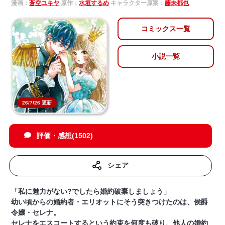
漫画：
蒼空ユキヤ
原作：
水垣するめ
キャラクター原案：
藤未都也
コミックス一覧
小説一覧
26/7/26 更新
評価・感想(1502)
シェア
「私に魅力がない?でしたら婚約破棄しましょう」
幼い頃からの婚約者・エリオットにそう突きつけたのは、侯爵
令嬢・セレナ。
セレナをエスコートするという約束を何度も破り、他人の婚約