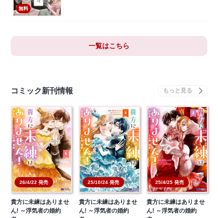
無料
一覧はこちら
コミック新刊情報
26/4/22 発売
25/10/24 発売
25/4/25 発売
貴方に未練はありませ
貴方に未練はありませ
貴方に未練はありませ
ん! ～浮気者の婚約
ん! ～浮気者の婚約
ん! ～浮気者の婚約