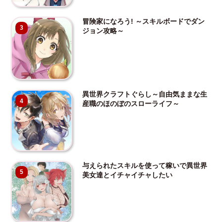
冒険家になろう! ～スキルボードでダン
3
ジョン攻略～
異世界クラフトぐらし～自由気ままな生
4
産職のほのぼのスローライフ～
与えられたスキルを使って稼いで異世界
5
美女達とイチャイチャしたい