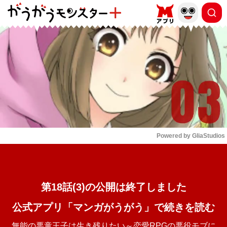
もっと読む
arrow_forward_ios
Powered by 
GliaStudios
Mute
第18話(3)の公開は終了しました
公式アプリ「マンガがうがう」で続きを読む
無能の悪童王子は生き残りたい～恋愛RPGの悪役モブに