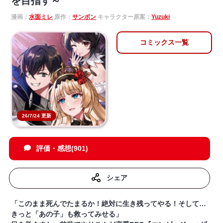
を目指す～
漫画：
水面ミレ
原作：
サンボン
キャラクター原案：
Yuzuki
コミックス一覧
26/7/24 更新
評価・感想(901)
シェア
「このまま死んでたまるか！絶対に生き残ってやる！そして…
きっと「あの子」も救ってみせる」