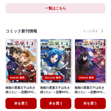
一覧はこちら
コミック新刊情報
26/6/30 発売
25/11/28 発売
25/6/30 発売
無能の悪童王子は生き
無能の悪童王子は生き
無能の悪童王子は生き
残りたい ～恋愛RPG…
残りたい ～恋愛RPG…
残りたい ～恋愛RPG…
本を買う
本を買う
本を買う