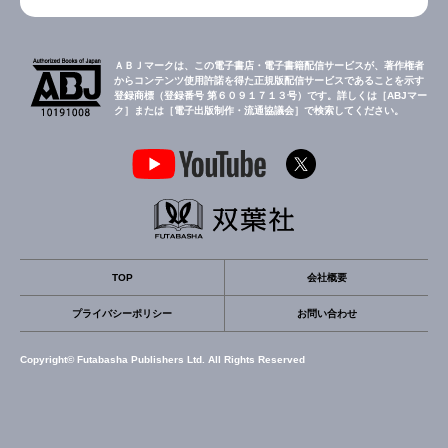
ＡＢＪマークは、この電子書店・電子書籍配信サービスが、著作権者
からコンテンツ使用許諾を得た正規版配信サービスであることを示す
登録商標（登録番号 第６０９１７１３号）です。詳しくは［ABJマー
ク］または［電子出版制作・流通協議会］で検索してください。
TOP
会社概要
プライバシーポリシー
お問い合わせ
Copyright© Futabasha Publishers Ltd. All Rights Reserved