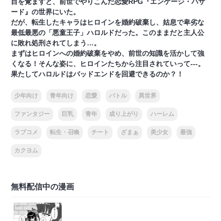
目を覚ますと、前世でやりこんだ恋愛RPG『エンゲージ・ハザ
ード』の世界にいた。
だが、転生したキャラはヒロインを婚約破棄し、姑息で卑劣な
最低最悪の「悪童王子」ハロルドだった。このままだと主人公
に敗れ処刑されてしまう…。
まずはヒロインへの婚約破棄をやめ、前世の知識を活かして強
くなる！そんな姿に、ヒロインたちから注目されていって---。
果たしてハロルドはバッドエンドを回避できるのか？！
少年向け
青年向け
恋愛
バトル
異世界
ファンタジー
巨乳
青年
成り上がり
ハーレム
ラブコメ
転生・召喚
チート
ざまぁ
美少女
最強
カクヨム
無料配信中の漫画