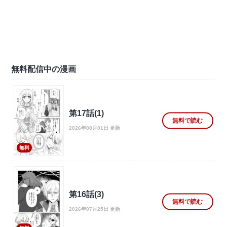
無料配信中の漫画
第17話(1)
無料で読む
2026年08月01日 更新
無料
第16話(3)
無料で読む
2026年07月25日 更新