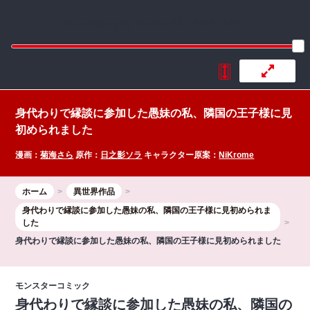
:692.15.691.38:rzdrzd.ydgzwzktg.oi
身代わりで縁談に参加した愚妹の私、隣国の王子様に見
初められました
漫画：
菊海さら
原作：
日之影ソラ
キャラクター原案：
NiKrome
ホーム
異世界作品
身代わりで縁談に参加した愚妹の私、隣国の王子様に見初められま
した
身代わりで縁談に参加した愚妹の私、隣国の王子様に見初められました
モンスターコミック
身代わりで縁談に参加した愚妹の私、隣国の