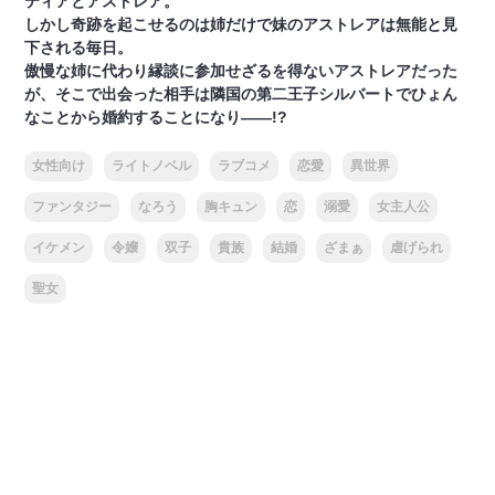
ティアとアストレア。
しかし奇跡を起こせるのは姉だけで妹のアストレアは無能と見
下される毎日。
傲慢な姉に代わり縁談に参加せざるを得ないアストレアだった
が、そこで出会った相手は隣国の第二王子シルバートでひょん
なことから婚約することになり――!?
女性向け
ライトノベル
ラブコメ
恋愛
異世界
ファンタジー
なろう
胸キュン
恋
溺愛
女主人公
イケメン
令嬢
双子
貴族
結婚
ざまぁ
虐げられ
聖女