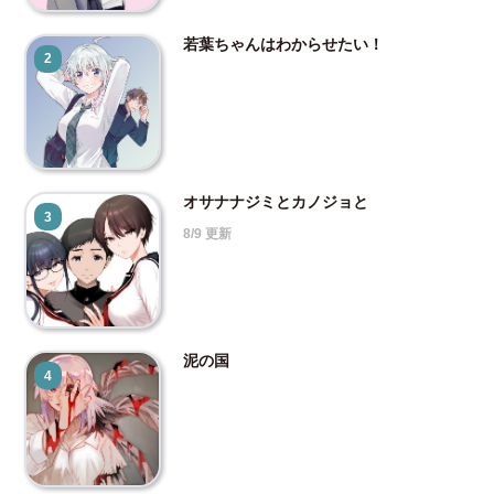
若葉ちゃんはわからせたい！
2
オサナナジミとカノジョと
3
8/9 更新
泥の国
4