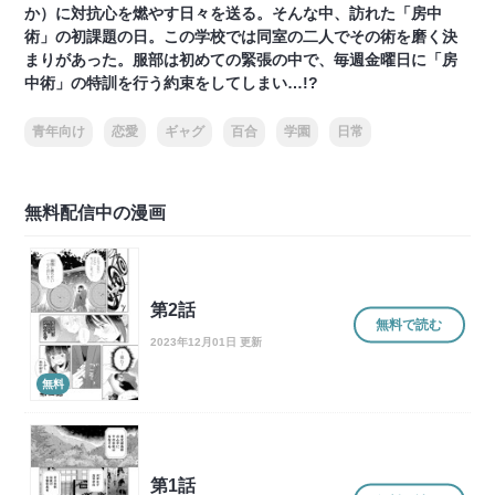
か）に対抗心を燃やす日々を送る。そんな中、訪れた「房中
術」の初課題の日。この学校では同室の二人でその術を磨く決
まりがあった。服部は初めての緊張の中で、毎週金曜日に「房
中術」の特訓を行う約束をしてしまい…!?
青年向け
恋愛
ギャグ
百合
学園
日常
無料配信中の漫画
第2話
無料で読む
2023年12月01日 更新
無料
第1話