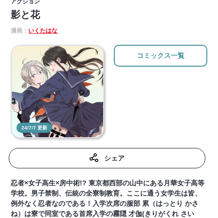
アクション
影と花
漫画：
いくたはな
コミックス一覧
24/7/7 更新
シェア
忍者×女子高生×房中術!? 東京都西部の山中にある月華女子高等
学校。男子禁制、伝統の全寮制教育。ここに通う女学生は皆、
例外なく忍者なのである！入学次席の服部 累（はっとり かさ
ね）は寮で同室である首席入学の霧隠 才伽(きりがくれ さい