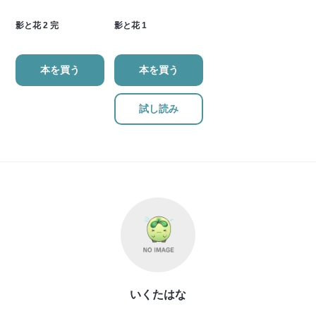
影と花 2 完
影と花 1
本を買う
本を買う
試し読み
いくたはな