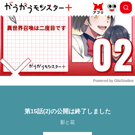
もっと読む
arrow_forward_ios
Powered by 
GliaStudios
Mute
第15話(2)の公開は終了しました
影と花