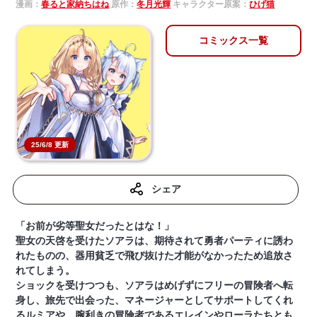
漫画：
春ると家納ちはね
原作：
冬月光輝
キャラクター原案：
ひげ猫
コミックス一覧
25/6/8 更新
シェア
「お前が劣等聖女だったとはな！」
聖女の天啓を受けたソアラは、期待されて勇者パーティに誘わ
れたものの、器用貧乏で飛び抜けた才能がなかったため追放さ
れてしまう。
ショックを受けつつも、ソアラはめげずにフリーの冒険者へ転
身し、旅先で出会った、マネージャーとしてサポートしてくれ
るルミアや、腕利きの冒険者であるエレインやローラたちとも