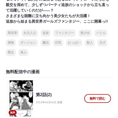
親交を深めて、少しずつパーティ追放のショックから立ち直っ
て活躍していくのだが――？
さまざまな困難に立ち向かう美少女たちが大活躍！
追放から始まる異世界ガールズファンタジー、ここに開幕っ!!
異世界
女主人公
追放
ファンタジー
美少女
バトル
冒険
ダンジョン
魔法
巨乳
おっぱい
獣人
天才
聖女
美人
無料配信中の漫画
第2話(2)
無料で読む
2024年08月04日 更新
無料