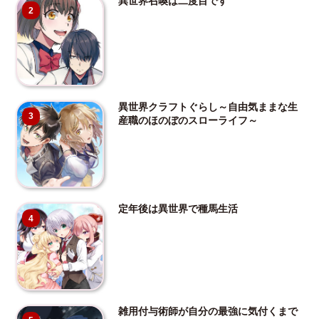
異世界召喚は二度目です
2
異世界クラフトぐらし～自由気ままな生
3
産職のほのぼのスローライフ～
定年後は異世界で種馬生活
4
雑用付与術師が自分の最強に気付くまで