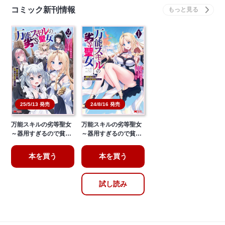
コミック新刊情報
25/5/13 発売
24/8/16 発売
万能スキルの劣等聖女
万能スキルの劣等聖女
～器用すぎるので貧…
～器用すぎるので貧…
本を買う
本を買う
試し読み