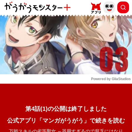
もっと読む
arrow_forward_ios
Powered by 
GliaStudios
Mute
第4話(1)の公開は終了しました
公式アプリ「マンガがうがう」で続きを読む
万能スキルの劣等聖女 ～器用すぎるので貧乏にはなり