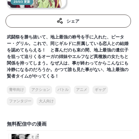
25/5/3 更新
シェア
武闘祭を勝ち抜いて、地上最強の称号を手に入れた、ピータ
ー・グリル。これで、同じギルドに所属している恋人との結婚
を認めてもらえる！ と喜んだのも束の間、地上最強の遺伝子
を狙って迫りくるオーガの姉妹やエルフなど異種族の女たちと
関係を持ってしまう。なぜ人は、事が終わってからこんなにも
冷静になるのだろうか。かつて誰も見た事がない、地上最強の
賢者タイムがやってくる！
青年向け
アクション
バトル
アニメ
ギャグ
ファンタジー
大人向け
無料配信中の漫画