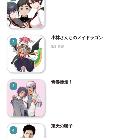
小林さんちのメイドラゴン
2
8/9 更新
青春爆走！
3
東天の獅子
4