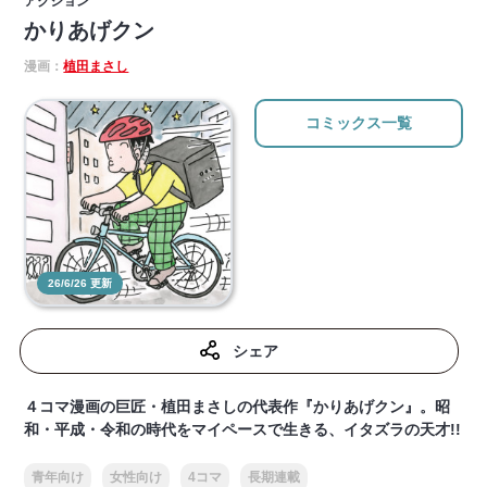
アクション
かりあげクン
漫画：
植田まさし
コミックス一覧
26/6/26 更新
シェア
４コマ漫画の巨匠・植田まさしの代表作『かりあげクン』。昭
和・平成・令和の時代をマイペースで生きる、イタズラの天才!!
青年向け
女性向け
4コマ
長期連載