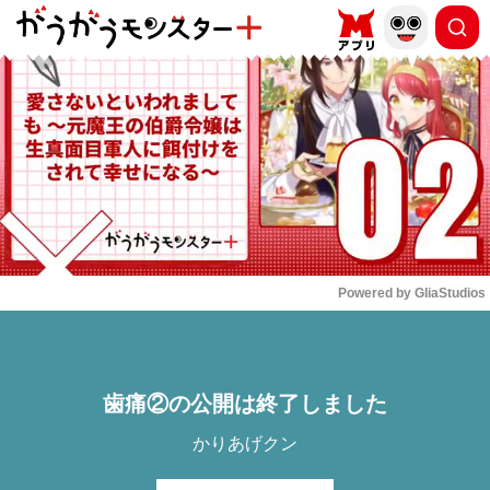
もっと読む
arrow_forward_ios
Powered by 
GliaStudios
Mute
歯痛②の公開は終了しました
かりあげクン