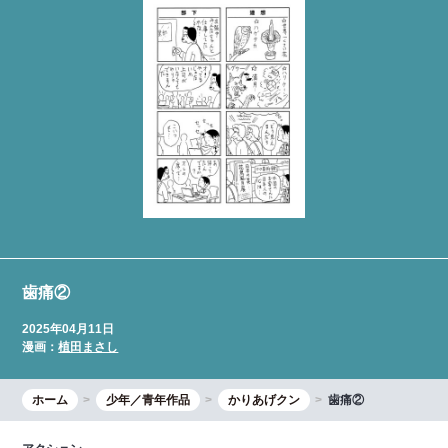
歯痛②
2025年04月11日
漫画：
植田まさし
ホーム
少年／青年作品
かりあげクン
歯痛②