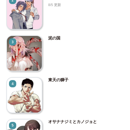
2
8/5 更新
泥の国
3
東天の獅子
4
オサナナジミとカノジョと
5