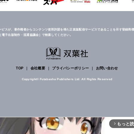
ービスが、著作権者からコンテンツ使用許諾を得た正規版配信サービスであることを示す登録商標
は［電子出版制作・流通協議会］で検索してください。
TOP
|
会社概要
|
プライバシーポリシー
|
お問い合わせ
Copyright© Futabasha Publishers Ltd. All Rights Reserved
もっと
arrow_forward_ios