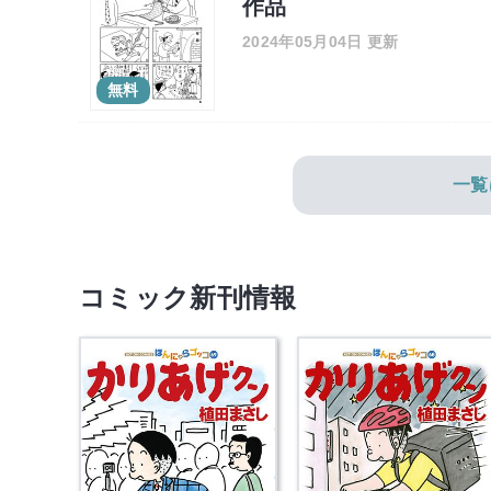
作品
2024年05月04日 更新
無料
一覧
コミック新刊情報
かりあげクン 69
かりあげクン 68
本を買う
本を買う