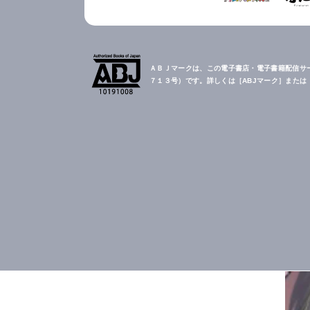
ＡＢＪマークは、この電子書店・電子書籍配信サ
７１３号）です。詳しくは［ABJマーク］また