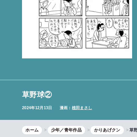
草野球②
2024年12月13日
漫画：
植田まさし
ホーム
少年／青年作品
かりあげクン
草