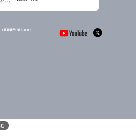
（登録番号 第６０９１
読む