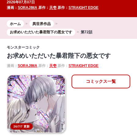
2026年07月07日
漫画：
SORAJIMA
原作：
天壱
原作：
STRAIGHT EDGE
ホーム
異世界作品
お求めいただいた暴君陛下の悪女です
第72話
モンスターコミック
お求めいただいた暴君陛下の悪女です
漫画：
SORAJIMA
原作：
天壱
原作：
STRAIGHT EDGE
コミックス一覧
26/7/7 更新