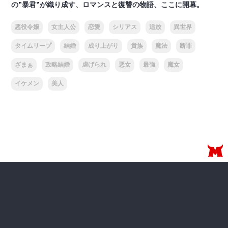
の”暴君”が織り成す、ロマンスと復讐の物語、ここに開幕。
悪役令嬢
女主人公
恋愛
シリアス
追放
異世界
タイムリープ
結婚
成り上がり
貴族
魔法
断罪
ざまぁ
政略結婚
虐げられ
悪女
最強
魔女
イケメン
美人