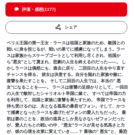
評価・感想(1177)
シェア
ベリエ王国の第一王女・ラースは祖国と家族のため、敵国との
戦いに身を投じるが、戦いの果てに捕虜になってしまう。ラー
スは家族からスケープゴートとして利用し尽くされ、祖国か
ら”悪女”として蔑まれ、悲劇の人生を終えるのだった――。 し
かしラースは偶然にも、過去に戻り、二回目の人生をやり直す
チャンスを得る。 彼女は決意する。自分を陥れた家族や敵に、
復讐を果たすことを。 そして二回目の人生では、本当の” 悪
女”になることを――。 ラースは復讐の足掛かりとして、一回目
の人生で敵対したシャリオルト帝国に嫁ぐ。 すべては帝国の力
を利用して、祖国と家族に復讐を果たすため。 帝国でラースを
待ち受けるのは、夫となる孤高の暴君ゼフォン。そして、かつ
て捕虜となったラースを虐げたゼフォンの愛人たちだった。 最
初は妻のことを、政治の道具としか見なさないゼフォンだった
が、愛人たちとの戦いの中、”悪女”ラースが見せる気高さと力
が、彼の心境を次第に変えていき……？ 最強の” 悪女”と、最恐