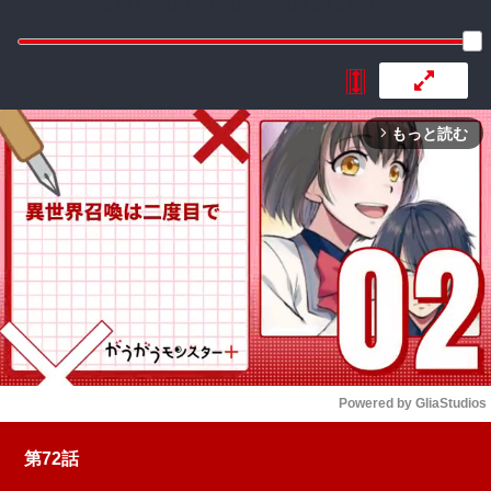
:692.15.692.690:rzdrzd.ydgzwzktg.oi
もっと読む
arrow_forward_ios
Powered by 
GliaStudios
Mute
第72話