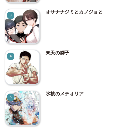
オサナナジミとカノジョと
3
東天の獅子
4
氷核のメテオリア
5