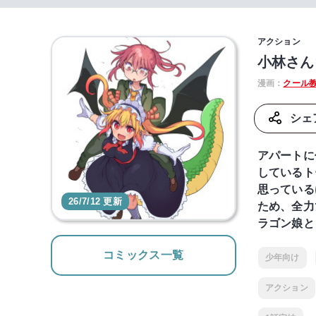
アクション
小林さん
漫画：
クール
シェ
アパートに
しているト
思っている
26/7/12 更新
ため、全力
ラゴン娘と
コミックス一覧
少年向け
アクション