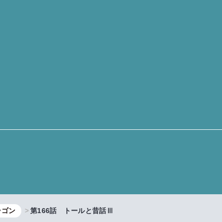
ラゴン
第166話 トールと昔話Ⅲ