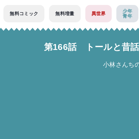
少年
無料コミック
無料増量
異世界
青年
第166話 トールと昔
小林さんち