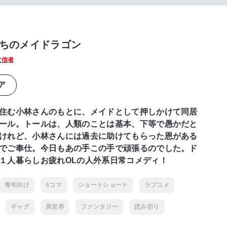
ちのメイドラゴン
教信者
ア
住む小林さんのもとに、メイドとして押しかけて同居
ール。トールは、人類のことは基本、下等で愚かだと
けれど、小林さんには過去に助けてもらった恩がある
でご奉仕。今日もあの手この手で頑張るのでした。ド
１人暮らしお疲れOLの人外系日常コメディ！
青年向け
4コマ
ショートショート
ラブコメ
ギャグ
異世界
ファンタジー
読み切り