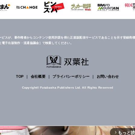
ービスが、著作権者からコンテンツ使用許諾を得た正規版配信サービスであることを示す登録商標
は［電子出版制作・流通協議会］で検索してください。
TOP
|
会社概要
|
プライバシーポリシー
|
お問い合わせ
Copyright© Futabasha Publishers Ltd. All Rights Reserved
もっと
arrow_forward_ios