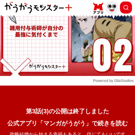
もっと読む
arrow_forward_ios
Powered by 
GliaStudios
Mute
第3話(3)の公開は終了しました
公式アプリ「マンガがうがう」で続きを読む
政略結婚から始まる幸福もあると、信じてもいいです