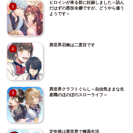
ヒロインが来る前に妊娠しました～詰ん
1
だはずの悪役令嬢ですが、どうやら違う
ようです～
異世界召喚は二度目です
2
異世界クラフトぐらし～自由気ままな生
3
産職のほのぼのスローライフ～
定年後は異世界で種馬生活