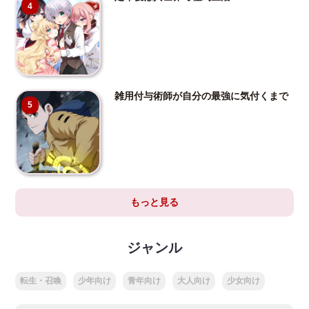
4
雑用付与術師が自分の最強に気付くまで
5
もっと見る
ジャンル
転生・召喚
少年向け
青年向け
大人向け
少女向け