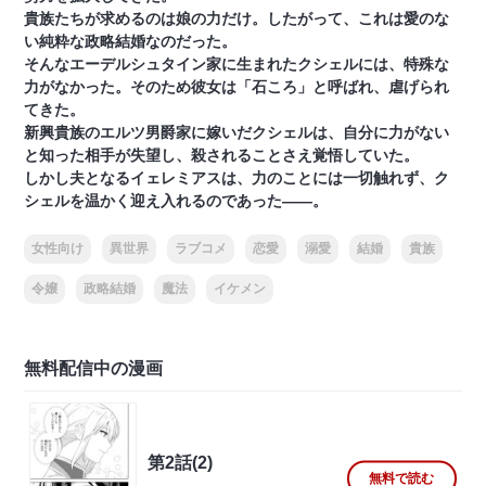
貴族たちが求めるのは娘の力だけ。したがって、これは愛のな
い純粋な政略結婚なのだった。
そんなエーデルシュタイン家に生まれたクシェルには、特殊な
力がなかった。そのため彼女は「石ころ」と呼ばれ、虐げられ
てきた。
新興貴族のエルツ男爵家に嫁いだクシェルは、自分に力がない
と知った相手が失望し、殺されることさえ覚悟していた。
しかし夫となるイェレミアスは、力のことには一切触れず、ク
シェルを温かく迎え入れるのであった――。
女性向け
異世界
ラブコメ
恋愛
溺愛
結婚
貴族
令嬢
政略結婚
魔法
イケメン
無料配信中の漫画
第2話(2)
無料で読む