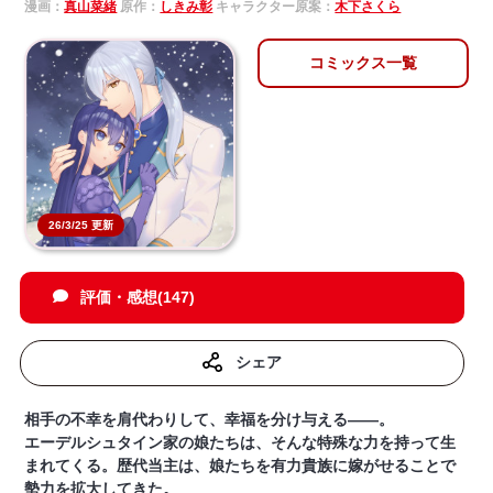
漫画：
真山菜緒
原作：
しきみ彰
キャラクター原案：
木下さくら
コミックス一覧
26/3/25 更新
評価・感想(147)
シェア
相手の不幸を肩代わりして、幸福を分け与える――。
エーデルシュタイン家の娘たちは、そんな特殊な力を持って生
まれてくる。歴代当主は、娘たちを有力貴族に嫁がせることで
勢力を拡大してきた。