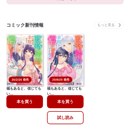
コミック新刊情報
26/2/26 発売
25/8/25 発売
政略結婚から始まる幸
政略結婚から始まる幸
福もあると、信じても
福もあると、信じても
い…
い…
本を買う
本を買う
試し読み