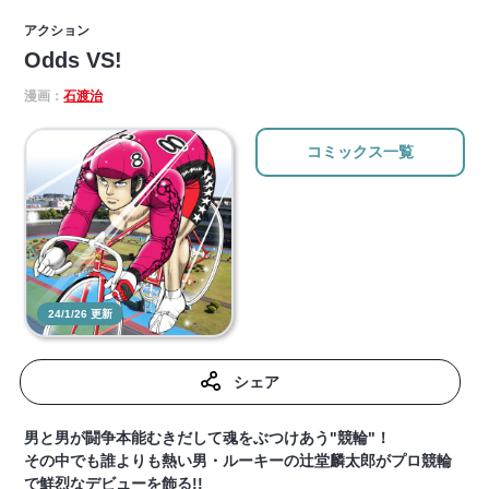
アクション
Odds VS!
漫画：
石渡治
コミックス一覧
24/1/26 更新
シェア
男と男が闘争本能むきだして魂をぶつけあう"競輪"！
その中でも誰よりも熱い男・ルーキーの辻堂麟太郎がプロ競輪
で鮮烈なデビューを飾る!!