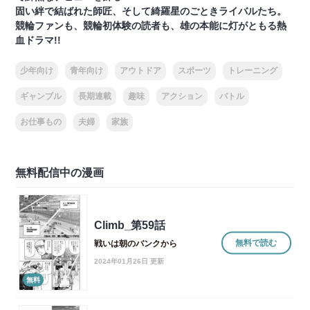
固い絆で結ばれた師匠、そして綺羅星のごときライバルたち。
競輪ファンも、競輪初体験の読者も、雄の本能に灯がともる熱
血ドラマ!!
少年向け
青年向け
アウトドア
スポーツ
トレーニング
ギャンブル
長期連載
趣味
アクション
バトル
お仕事もの
夫婦
家族
無料配信中の漫画
Climb_第59話
無料で読む
戦いは朝のバンクから
2024年01月26日 更新
無料