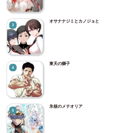
オサナナジミとカノジョと
3
東天の獅子
4
氷核のメテオリア
5