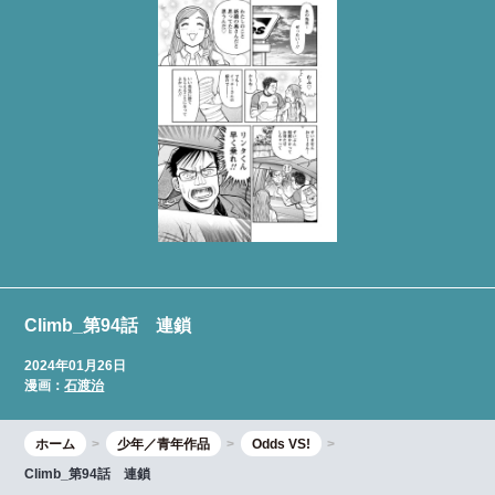
Climb_第94話 連鎖
2024年01月26日
漫画：
石渡治
ホーム
少年／青年作品
Odds VS!
Climb_第94話 連鎖