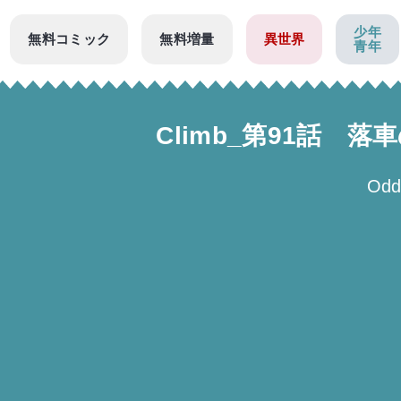
少年
無料コミック
無料増量
異世界
青年
Climb_第91話 
Odd