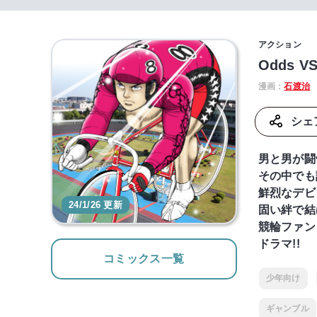
アクション
Odds VS
漫画：
石渡治
シェ
男と男が闘
その中でも
鮮烈なデビ
24/1/26 更新
固い絆で結
競輪ファン
ドラマ!!
コミックス一覧
少年向け
ギャンブル