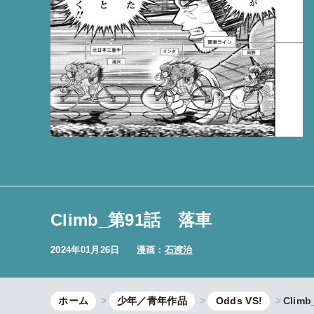
Climb_第91話 落車
2024年01月26日
漫画：
石渡治
ホーム
少年／青年作品
Odds VS!
Clim