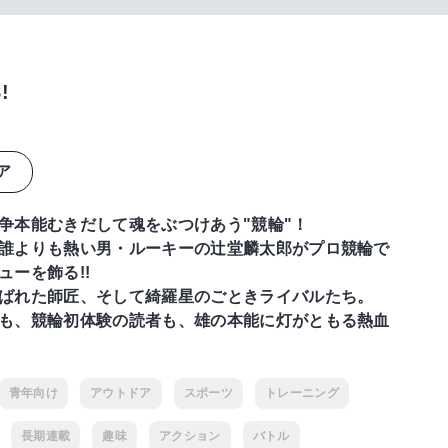
!
ア
争本能むきだして魂をぶつけあう"競輪"！
誰よりも熱い男・ルーキーの辻堂麟太郎がプロ競輪で
ューを飾る!!
ばれた師匠、そして綺羅星のごときライバルたち。
も、競輪初体験の読者も、雄の本能に灯がともる熱血
青年向け
アウトドア
スポーツ
トレーニング
長期連載
趣味
アクション
バトル