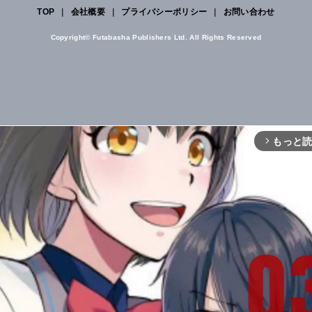
TOP
|
会社概要
|
プライバシーポリシー
|
お問い合わせ
Copyright© Futabasha Publishers Ltd. All Rights Reserved
もっと
arrow_forward_ios