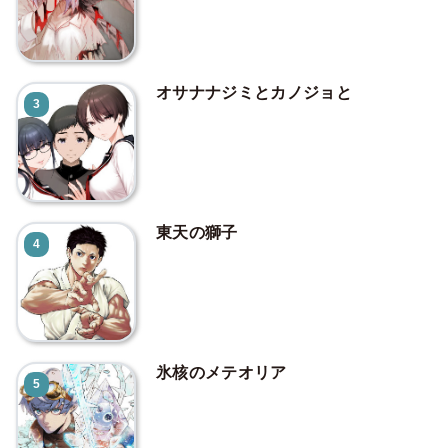
オサナナジミとカノジョと
3
東天の獅子
4
氷核のメテオリア
5