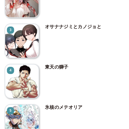
オサナナジミとカノジョと
3
東天の獅子
4
氷核のメテオリア
5