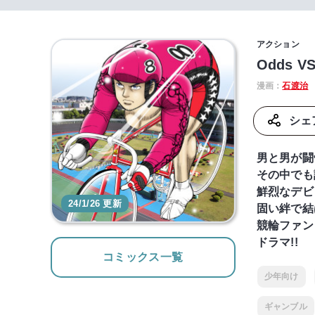
アクション
Odds VS
漫画：
石渡治
シェ
男と男が闘
その中でも
鮮烈なデビ
24/1/26 更新
固い絆で結
競輪ファン
ドラマ!!
コミックス一覧
少年向け
ギャンブル