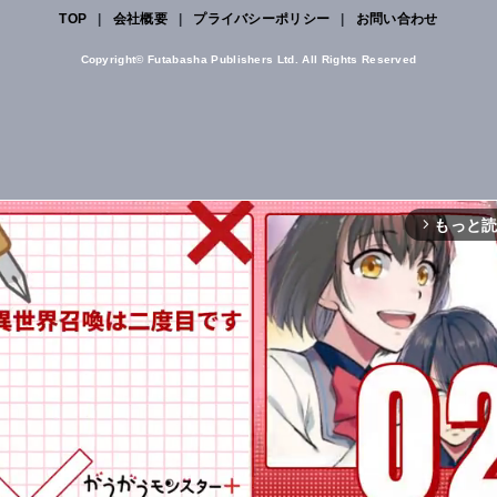
TOP
|
会社概要
|
プライバシーポリシー
|
お問い合わせ
Copyright© Futabasha Publishers Ltd. All Rights Reserved
もっと
arrow_forward_ios