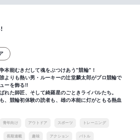
!
ア
争本能むきだして魂をぶつけあう"競輪"！
誰よりも熱い男・ルーキーの辻堂麟太郎がプロ競輪で
ューを飾る!!
ばれた師匠、そして綺羅星のごときライバルたち。
も、競輪初体験の読者も、雄の本能に灯がともる熱血
青年向け
アウトドア
スポーツ
トレーニング
長期連載
趣味
アクション
バトル