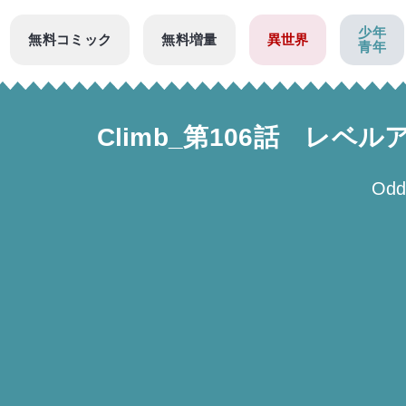
少年
無料コミック
無料増量
異世界
青年
Climb_第106話 レ
Odd