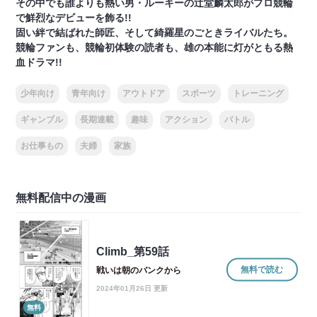
その中でも誰よりも熱い男・ルーキーの辻堂麟太郎がプロ競輪
で鮮烈なデビューを飾る!!
固い絆で結ばれた師匠、そして綺羅星のごときライバルたち。
競輪ファンも、競輪初体験の読者も、雄の本能に灯がともる熱
血ドラマ!!
少年向け
青年向け
アウトドア
スポーツ
トレーニング
ギャンブル
長期連載
趣味
アクション
バトル
お仕事もの
夫婦
家族
無料配信中の漫画
Climb_第59話
無料で読む
戦いは朝のバンクから
2024年01月26日 更新
無料