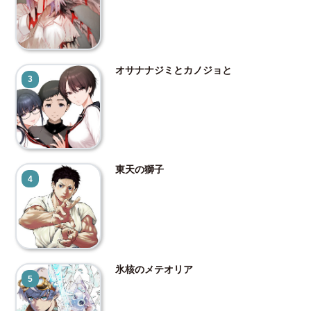
オサナナジミとカノジョと
3
東天の獅子
4
氷核のメテオリア
5