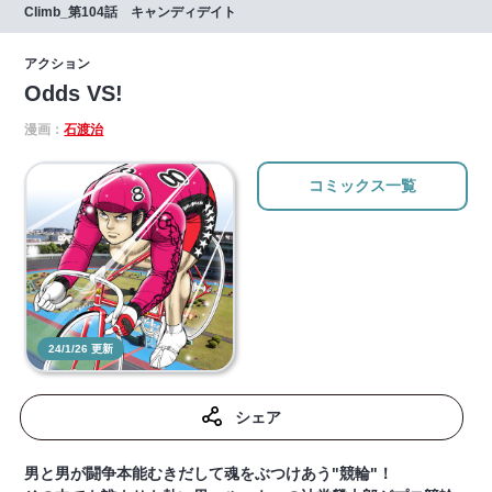
Climb_第104話 キャンディデイト
アクション
Odds VS!
漫画：
石渡治
コミックス一覧
24/1/26 更新
シェア
男と男が闘争本能むきだして魂をぶつけあう"競輪"！