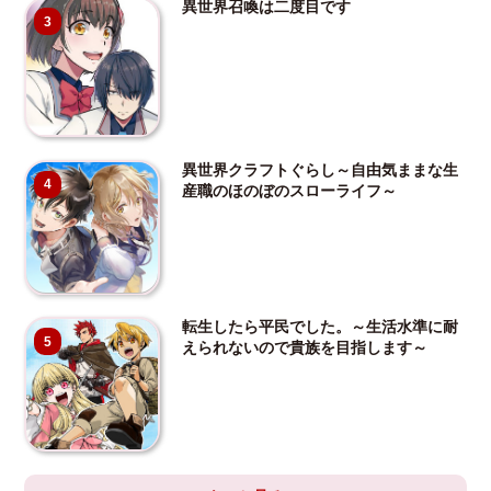
異世界召喚は二度目です
3
異世界クラフトぐらし～自由気ままな生
4
産職のほのぼのスローライフ～
転生したら平民でした。～生活水準に耐
5
えられないので貴族を目指します～