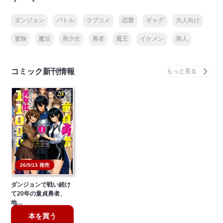
ダンジョン
バトル
ラブコメ
恋愛
ギャグ
大人向け
冒険
魔法
美少女
勇者
魔王
イケメン
美人
コミック新刊情報
26/5/13 発売
ダンジョンで戦い続け
て20年の童貞勇者、
地…
本を買う