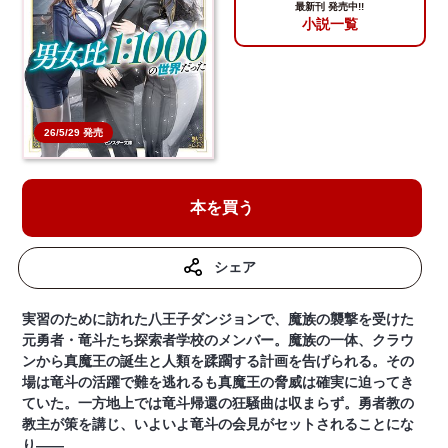
最新刊 発売中!!
小説一覧
26/5/29 発売
本を買う
シェア
実習のために訪れた八王子ダンジョンで、魔族の襲撃を受けた
元勇者・竜斗たち探索者学校のメンバー。魔族の一体、クラウ
ンから真魔王の誕生と人類を蹂躙する計画を告げられる。その
場は竜斗の活躍で難を逃れるも真魔王の脅威は確実に迫ってき
ていた。一方地上では竜斗帰還の狂騒曲は収まらず。勇者教の
教主が策を講じ、いよいよ竜斗の会見がセットされることにな
り――。