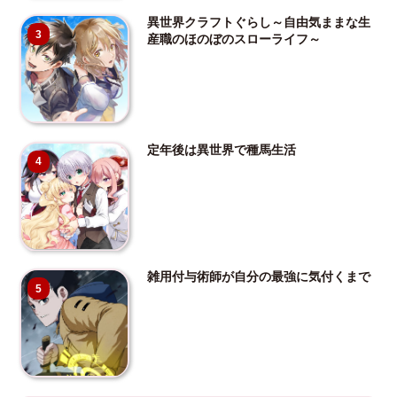
異世界クラフトぐらし～自由気ままな生
3
産職のほのぼのスローライフ～
定年後は異世界で種馬生活
4
雑用付与術師が自分の最強に気付くまで
5