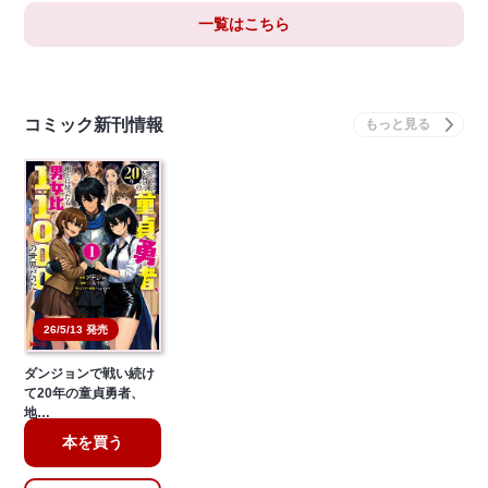
一覧はこちら
コミック新刊情報
26/5/13 発売
ダンジョンで戦い続け
て20年の童貞勇者、
地…
本を買う