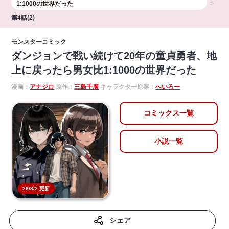
1:1000の世界だった
第4話(2)
モンスターコミック
ダンジョンで戦い続けて20年の童貞勇者、地
上に戻ったら男女比1:1000の世界だった
漫画：
アナジロ
原作：
三島千廣
キャラクター原案：
へいろー
コミックス一覧
小説一覧
26/8/2 更新
シェア