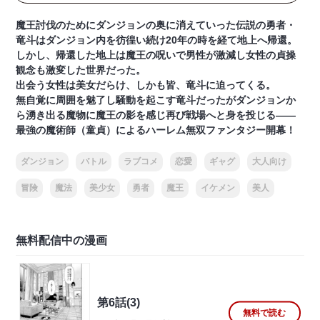
魔王討伐のためにダンジョンの奥に消えていった伝説の勇者・
竜斗はダンジョン内を彷徨い続け20年の時を経て地上へ帰還。
しかし、帰還した地上は魔王の呪いで男性が激減し女性の貞操
観念も激変した世界だった。
出会う女性は美女だらけ、しかも皆、竜斗に迫ってくる。
無自覚に周囲を魅了し騒動を起こす竜斗だったがダンジョンか
ら湧き出る魔物に魔王の影を感じ再び戦場へと身を投じる――
最強の魔術師（童貞）によるハーレム無双ファンタジー開幕！
ダンジョン
バトル
ラブコメ
恋愛
ギャグ
大人向け
冒険
魔法
美少女
勇者
魔王
イケメン
美人
無料配信中の漫画
第6話(3)
無料で読む