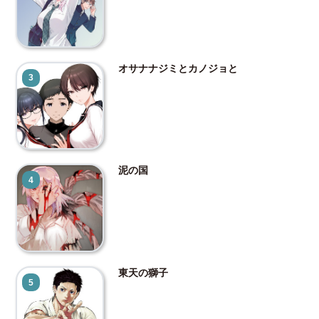
オサナナジミとカノジョと
3
泥の国
4
東天の獅子
5