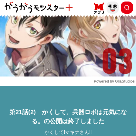
もっと読む
arrow_forward_ios
Powered by 
GliaStudios
Mute
第21話(2) かくして、兵器ロボは元気にな
る。の公開は終了しました
かくして!マキナさん!!