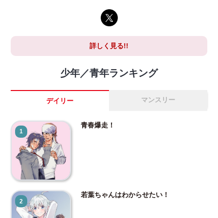
詳しく見る!!
少年／青年ランキング
マンスリー
デイリー
青春爆走！
1
若葉ちゃんはわからせたい！
2