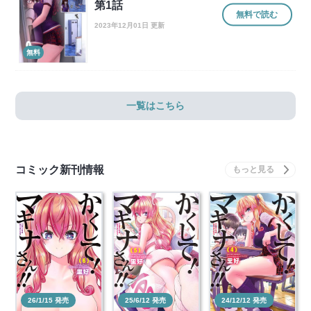
第1話
無料で読む
2023年12月01日 更新
無料
一覧はこちら
コミック新刊情報
26/1/15 発売
25/6/12 発売
24/12/12 発売