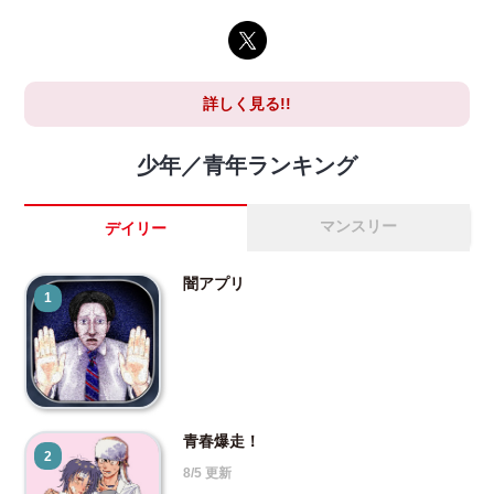
詳しく見る!!
少年／青年ランキング
マンスリー
デイリー
闇アプリ
1
青春爆走！
2
8/5 更新