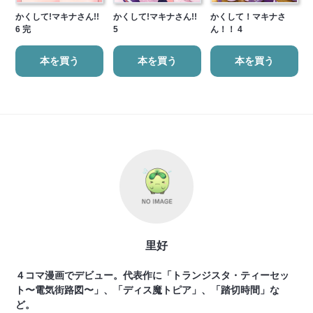
かくして!マキナさん!!
かくして!マキナさん!!
かくして！マキナさ
6 完
5
ん！！ 4
本を買う
本を買う
本を買う
里好
４コマ漫画でデビュー。代表作に「トランジスタ・ティーセッ
ト〜電気街路図〜」、「ディス魔トピア」、「踏切時間」な
ど。