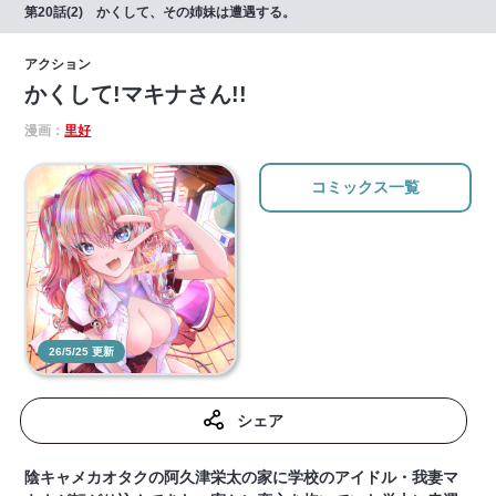
第20話(2) かくして、その姉妹は遭遇する。
アクション
かくして!マキナさん!!
漫画：
里好
コミックス一覧
26/5/25 更新
シェア
陰キャメカオタクの阿久津栄太の家に学校のアイドル・我妻マ