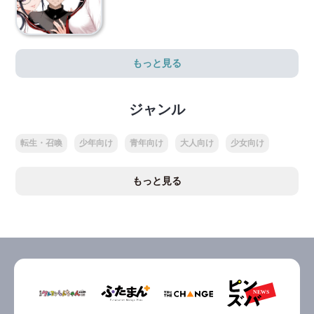
もっと見る
ジャンル
転生・召喚
少年向け
青年向け
大人向け
少女向け
もっと見る