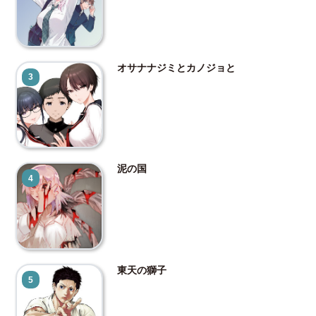
オサナナジミとカノジョと
3
泥の国
4
東天の獅子
5