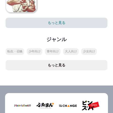
もっと見る
ジャンル
転生・召喚
少年向け
青年向け
大人向け
少女向け
もっと見る