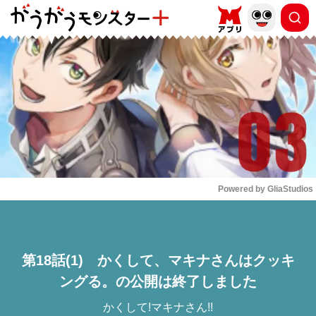
もっと読む
arrow_forward_ios
Powered by 
GliaStudios
Mute
第18話(1) かくして、マキナさんはクッキ
ングる。の公開は終了しました
かくして!マキナさん!!