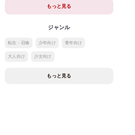
もっと見る
ジャンル
転生・召喚
少年向け
青年向け
大人向け
少女向け
もっと見る