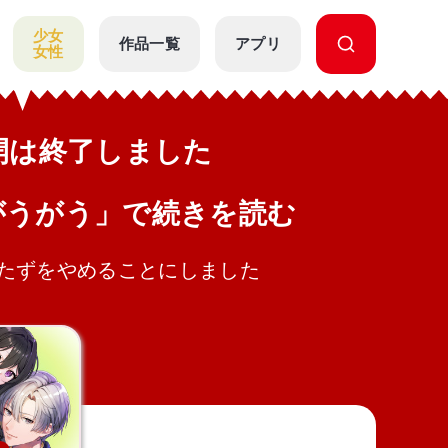
少女
作品一覧
アプリ
女性
公開は終了しました
がうがう」で続きを読む
たずをやめることにしました