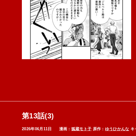
第13話(3)
2026年06月11日
漫画：
狐蔵モト子
原作：
ゆうひかんな
キ