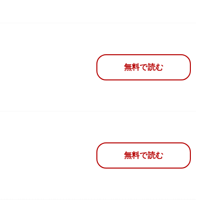
無料で読む
無料で読む