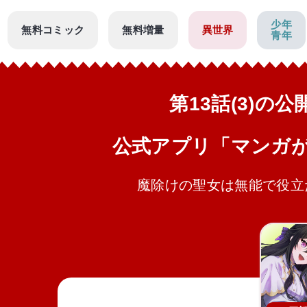
少年
無料コミック
無料増量
異世界
青年
第13話(3)の
公式アプリ「マンガ
魔除けの聖女は無能で役立