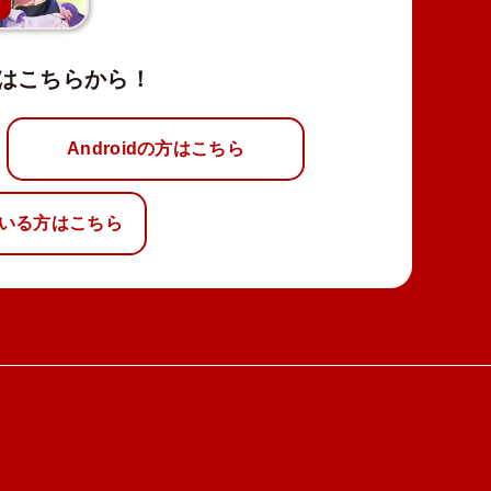
新
はこちらから！
Androidの方はこちら
いる方はこちら