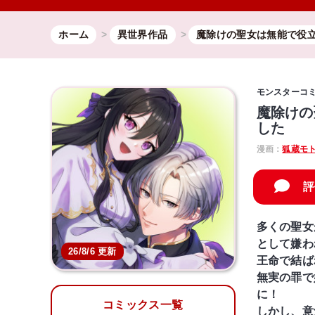
ホーム
異世界作品
魔除けの聖女は無能で役
モンスターコ
魔除けの
した
漫画：
狐蔵モ
評
多くの聖女
として嫌わ
26/8/6 更新
王命で結ば
無実の罪で
に！
コミックス一覧
しかし、意