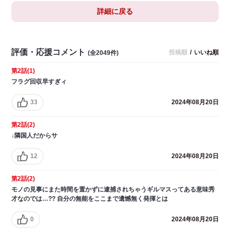
詳細に戻る
評価・応援コメント
投稿順
/
いいね順
(全2049件)
第2話(1)
フラグ回収早すぎィ
33
2024年08月20日
第2話(2)
↓隣国人だからサ
12
2024年08月20日
第2話(2)
モノの見事にまた時間を置かずに逮捕されちゃうギルマスってある意味秀
才なのでは…?? 自分の無能をここまで遺憾無く発揮とは
0
2024年08月20日