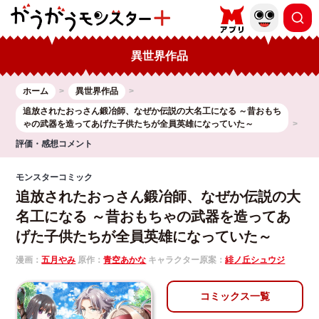
異世界作品
ホーム
異世界作品
追放されたおっさん鍛冶師、なぜか伝説の大名工になる ～昔おもち
ゃの武器を造ってあげた子供たちが全員英雄になっていた～
評価・感想コメント
モンスターコミック
追放されたおっさん鍛冶師、なぜか伝説の大
名工になる ～昔おもちゃの武器を造ってあ
げた子供たちが全員英雄になっていた～
漫画：
五月やみ
原作：
青空あかな
キャラクター原案：
緋ノ丘シュウジ
コミックス一覧