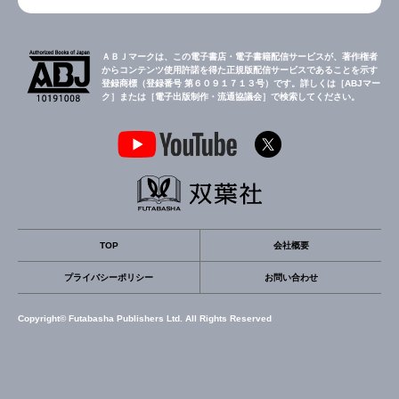
ＡＢＪマークは、この電子書店・電子書籍配信サービスが、著作権者
からコンテンツ使用許諾を得た正規版配信サービスであることを示す
登録商標（登録番号 第６０９１７１３号）です。詳しくは［ABJマー
ク］または［電子出版制作・流通協議会］で検索してください。
TOP
会社概要
プライバシーポリシー
お問い合わせ
Copyright© Futabasha Publishers Ltd. All Rights Reserved