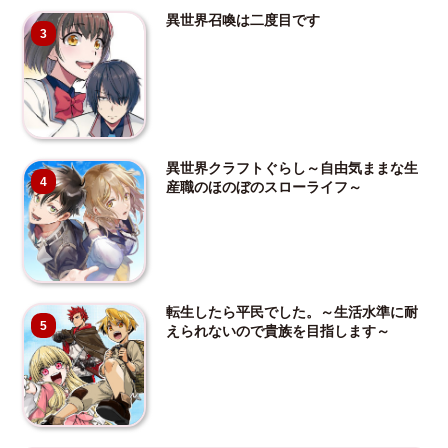
異世界召喚は二度目です
3
異世界クラフトぐらし～自由気ままな生
4
産職のほのぼのスローライフ～
転生したら平民でした。～生活水準に耐
5
えられないので貴族を目指します～