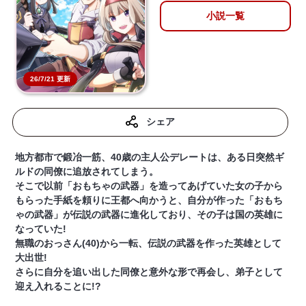
小説一覧
26/7/21 更新
シェア
地方都市で鍛冶一筋、40歳の主人公デレートは、ある日突然ギ
ルドの同僚に追放されてしまう。
そこで以前「おもちゃの武器」を造ってあげていた女の子から
もらった手紙を頼りに王都へ向かうと、自分が作った「おもち
ゃの武器」が伝説の武器に進化しており、その子は国の英雄に
なっていた!
無職のおっさん(40)から一転、伝説の武器を作った英雄として
大出世!
さらに自分を追い出した同僚と意外な形で再会し、弟子として
迎え入れることに!?