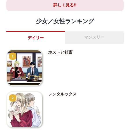
詳しく見る!!
少女／女性ランキング
マンスリー
デイリー
ホストと社畜
1
レンタルックス
2