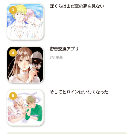
ぼくらはまだ空の夢を見ない
3
密告交換アプリ
4
8/3 更新
そしてヒロインはいなくなった
5