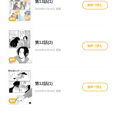
第13話(1)
無料で読む
2026年07月23日 更新
無料
第12話(2)
無料で読む
2026年06月25日 更新
無料
第12話(1)
無料で読む
2026年05月28日 更新
無料