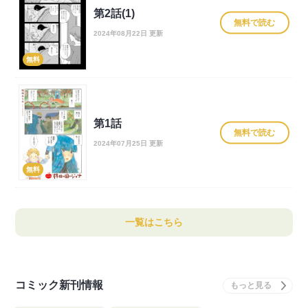
第2話(1)
無料で読む
2024年08月22日 更新
無料
第1話
無料で読む
2024年07月25日 更新
無料
一覧はこちら
コミック新刊情報