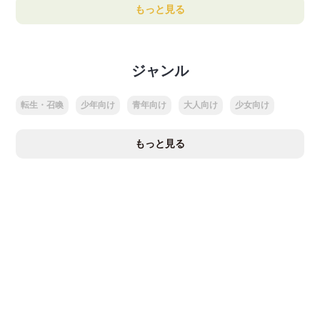
もっと見る
ジャンル
転生・召喚
少年向け
青年向け
大人向け
少女向け
もっと見る