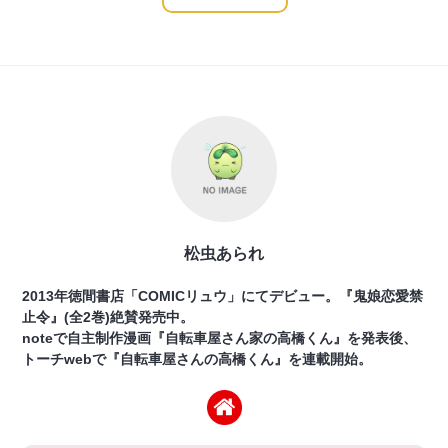
松虫あられ
2013年徳間書店「COMICリュウ」にてデビュー。『鬼娘恋愛禁
止令』(全2巻)絶賛発売中。
noteで自主制作漫画『自転車屋さん家の高橋くん』を発表後、
トーチwebで『自転車屋さんの高橋くん』を連載開始。