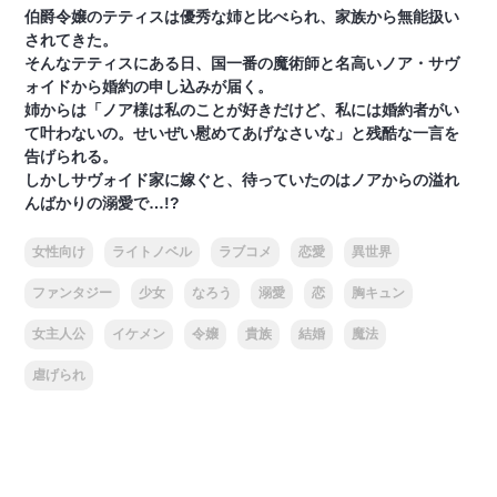
伯爵令嬢のテティスは優秀な姉と比べられ、家族から無能扱い
されてきた。
そんなテティスにある日、国一番の魔術師と名高いノア・サヴ
ォイドから婚約の申し込みが届く。
姉からは「ノア様は私のことが好きだけど、私には婚約者がい
て叶わないの。せいぜい慰めてあげなさいな」と残酷な一言を
告げられる。
しかしサヴォイド家に嫁ぐと、待っていたのはノアからの溢れ
んばかりの溺愛で…!?
女性向け
ライトノベル
ラブコメ
恋愛
異世界
ファンタジー
少女
なろう
溺愛
恋
胸キュン
女主人公
イケメン
令嬢
貴族
結婚
魔法
虐げられ