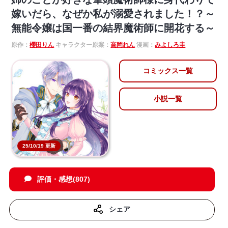
嫁いだら、なぜか私が溺愛されました！？～
無能令嬢は国一番の結界魔術師に開花する～
原作：
櫻田りん
キャラクター原案：
高岡れん
漫画：
みよしろ圭
コミックス一覧
小説一覧
25/10/19 更新
評価・感想(807)
シェア