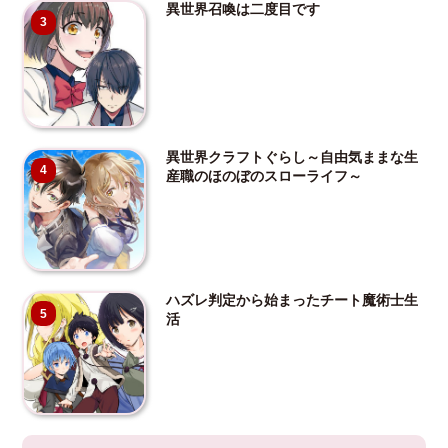
異世界召喚は二度目です
3
異世界クラフトぐらし～自由気ままな生
4
産職のほのぼのスローライフ～
ハズレ判定から始まったチート魔術士生
5
活