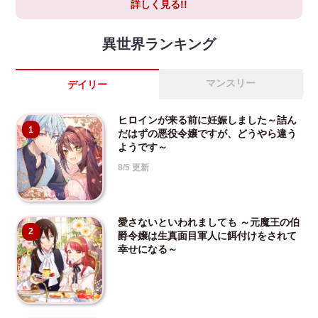
詳しく見る!!
異世界ランキング
マンスリー
デイリー
ヒロインが来る前に妊娠しました～詰ん
1
だはずの悪役令嬢ですが、どうやら違う
ようです～
8/5 更新
愛さないといわれましても ～元魔王の伯
2
爵令嬢は生真面目軍人に餌付けをされて
幸せになる～