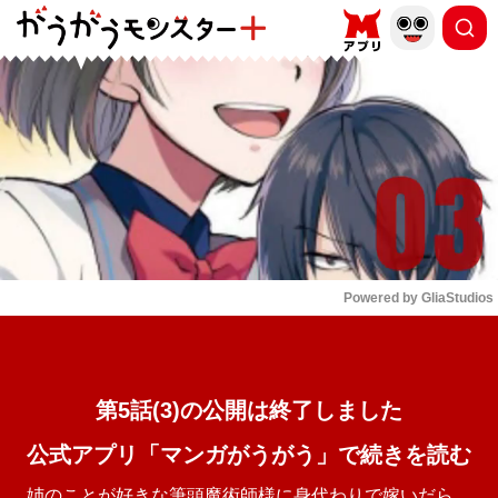
もっと読む
arrow_forward_ios
Powered by 
GliaStudios
Mute
第5話(3)の公開は終了しました
公式アプリ「マンガがうがう」で続きを読む
姉のことが好きな筆頭魔術師様に身代わりで嫁いだら、