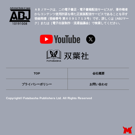
ＡＢＪマークは、この電子書店・電子書籍配信サービスが、著作権者
からコンテンツ使用許諾を得た正規版配信サービスであることを示す
登録商標（登録番号 第６０９１７１３号）です。詳しくは［ABJマー
ク］または［電子出版制作・流通協議会］で検索してください。
TOP
会社概要
プライバシーポリシー
お問い合わせ
Copyright© Futabasha Publishers Ltd. All Rights Reserved