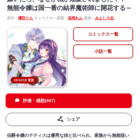
無能令嬢は国一番の結界魔術師に開花する～
原作：
櫻田りん
キャラクター原案：
高岡れん
漫画：
みよしろ圭
コミックス一覧
小説一覧
25/10/19 更新
評価・感想(807)
シェア
伯爵令嬢のテティスは優秀な姉と比べられ、家族から無能扱い