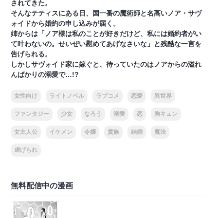
されてきた。
そんなテティスにある日、国一番の魔術師と名高いノア・サヴ
ォイドから婚約の申し込みが届く。
姉からは「ノア様は私のことが好きだけど、私には婚約者がい
て叶わないの。せいぜい慰めてあげなさいな」と残酷な一言を
告げられる。
しかしサヴォイド家に嫁ぐと、待っていたのはノアからの溢れ
んばかりの溺愛で…!?
女性向け
ライトノベル
ラブコメ
恋愛
異世界
ファンタジー
少女
なろう
溺愛
恋
胸キュン
女主人公
イケメン
令嬢
貴族
結婚
魔法
虐げられ
無料配信中の漫画