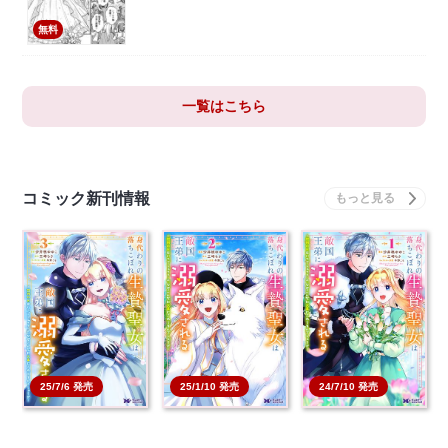
無料
一覧はこちら
コミック新刊情報
25/7/6 発売
25/1/10 発売
24/7/10 発売