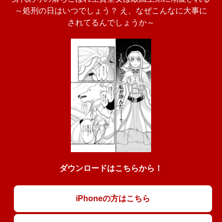
～処刑の日はいつでしょう？ え、なぜこんなに大事に
されてるんでしょうか～
ダウンロードはこちらから！
iPhoneの方はこちら