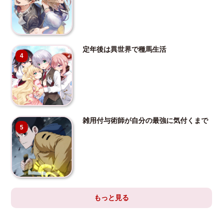
定年後は異世界で種馬生活
4
雑用付与術師が自分の最強に気付くまで
5
もっと見る