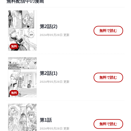
無料配信中の漫画
第2話(2)
無料で読む
2024年05月28日 更新
無料
第2話(1)
無料で読む
2024年05月28日 更新
無料
第1話
無料で読む
2024年05月28日 更新