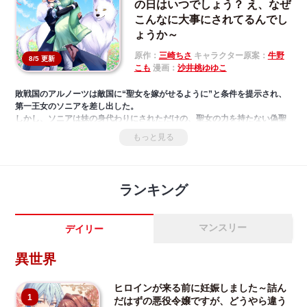
の日はいつでしょう？ え、なぜ
こんなに大事にされてるんでし
ょうか～
原作：
三崎ちさ
キャラクター原案：
牛野
8/5 更新
こも
漫画：
沙井桃ゆゆこ
敗戦国のアルノーツは敵国に“聖女を嫁がせるように”と条件を提示され、
第一王女のソニアを差し出した。
しかし、ソニアは妹の身代わりにされただけの、聖女の力を持たない偽聖
女だった!
もっと見る
罪悪感に苛まれたソニアは夫となる敵国王弟シャルルに真実を告げ、自ら
の命と引き換えに祖国を許して欲しいと願うが「仮に聖女でなくても大切
な花嫁を処罰する気はないよ」と優しく諭されてしまう。その言葉通り、
いくら待っても処刑は行われず、むしろ妻として大切にされる日々。分不
ランキング
相応の幸せに戸惑うソニアだったが、偽聖女のはずのソニアが来てから敵
国はどんどん豊かになっていき――？
マンスリー
デイリー
異世界
ヒロインが来る前に妊娠しました～詰ん
1
だはずの悪役令嬢ですが、どうやら違う