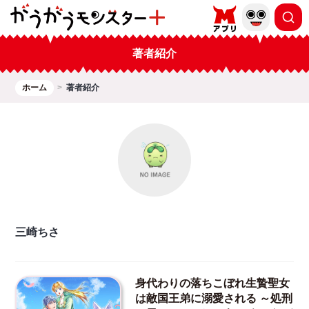
著者紹介
ホーム
著者紹介
三崎ちさ
身代わりの落ちこぼれ生贄聖女
は敵国王弟に溺愛される ～処刑