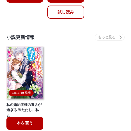
試し読み
小説更新情報
23/10/10 発売
私の婚約者様の毒舌が
過ぎる ※ただし、私
以…
本を買う