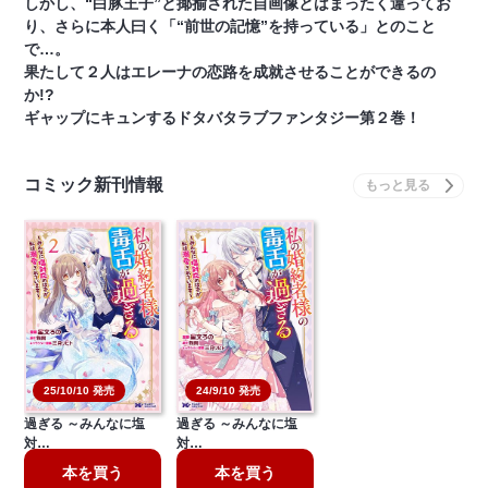
しかし、“白豚王子”と揶揄された自画像とはまったく違ってお
り、さらに本人曰く「“前世の記憶”を持っている」とのこと
で…。
果たして２人はエレーナの恋路を成就させることができるの
か!?
ギャップにキュンするドタバタラブファンタジー第２巻！
コミック新刊情報
25/10/10 発売
24/9/10 発売
私の婚約者様の毒舌が
私の婚約者様の毒舌が
過ぎる ～みんなに塩
過ぎる ～みんなに塩
対…
対…
本を買う
本を買う