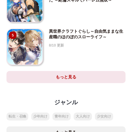
た ～絶倫スキルでハーレム無双～
異世界クラフトぐらし～自由気ままな生
5
産職のほのぼのスローライフ～
8/10 更新
もっと見る
ジャンル
転生・召喚
少年向け
青年向け
大人向け
少女向け