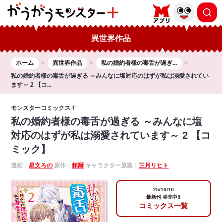
異世界作品
ホーム
異世界作品
私の婚約者様の毒舌が過ぎ...
私の婚約者様の毒舌が過ぎる ～みんなに塩対応のはずが私は溺愛されてい
ます～ 2 【コ...
モンスターコミックスｆ
私の婚約者様の毒舌が過ぎる ～みんなに塩
対応のはずが私は溺愛されています～ 2 【コ
ミック】
漫画：
星文ろの
原作：
頼爾
キャラクター原案：
三月リヒト
25/10/10
最新刊 発売中!!
コミックス一覧