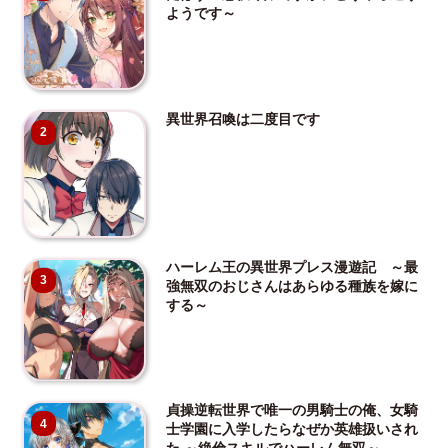
ようです～
異世界召喚は二度目です
2
ハーレム王の異世界プレス漫遊記 ～最
3
強無双のおじさんはあらゆる種族を嫁に
する～
貞操逆転世界で唯一の男騎士の俺、女騎
4
士学園に入学したらなぜか英雄扱いされ