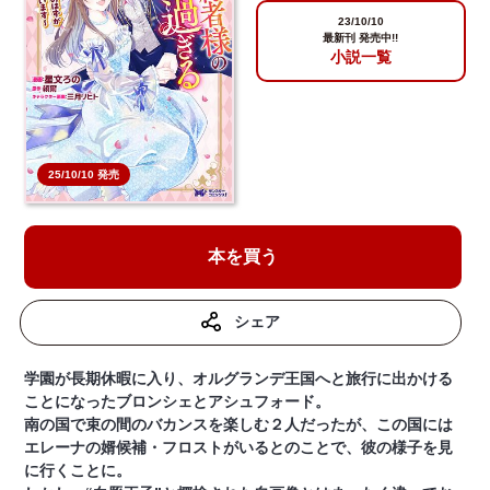
23/10/10
最新刊 発売中!!
小説一覧
25/10/10 発売
本を買う
シェア
学園が長期休暇に入り、オルグランデ王国へと旅行に出かける
ことになったブロンシェとアシュフォード。
南の国で束の間のバカンスを楽しむ２人だったが、この国には
エレーナの婿候補・フロストがいるとのことで、彼の様子を見
に行くことに。