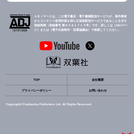
ＡＢＪマークは、この電子書店・電子書籍配信サービスが、著作権者
からコンテンツ使用許諾を得た正規版配信サービスであることを示す
登録商標（登録番号 第６０９１７１３号）です。詳しくは［ABJマー
ク］または［電子出版制作・流通協議会］で検索してください。
TOP
会社概要
プライバシーポリシー
お問い合わせ
Copyright© Futabasha Publishers Ltd. All Rights Reserved