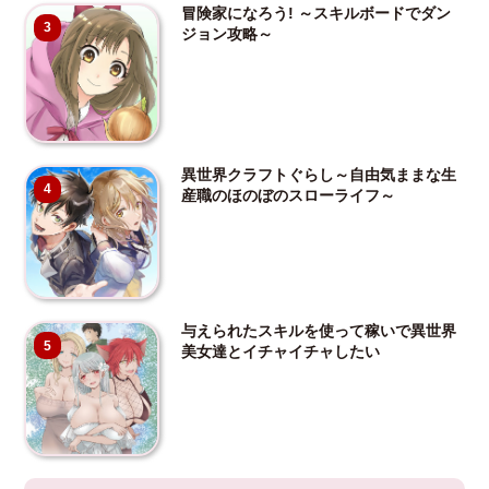
冒険家になろう! ～スキルボードでダン
3
ジョン攻略～
異世界クラフトぐらし～自由気ままな生
4
産職のほのぼのスローライフ～
与えられたスキルを使って稼いで異世界
5
美女達とイチャイチャしたい