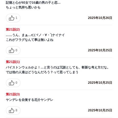
記憶と心が40女で16歳の男の子と恋…
ちょっと気持ち悪いかも
1
2025年10月26日
第21話(2)
……うん、まぁ…r( (ヾノ・∀・`)ナイナイ
これがフラグなんて事は無いよね
0
2025年10月25日
第21話(1)
バイストンウェルかよ！…と言うのは冗談としても、斬新な考え方だな。
では他の人達はどうなんだろう？って思ってしまう
0
2025年10月25日
第21話(3)
ヤンデレを自覚する厄介ヤンデレ
8
2025年10月25日