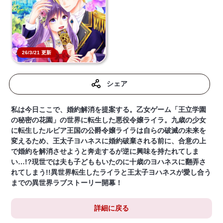
26/3/21 更新
シェア
私は今日ここで、婚約解消を提案する。乙女ゲーム「王立学園
の秘密の花園」の世界に転生した悪役令嬢ライラ。九歳の少女
に転生したルビア王国の公爵令嬢ライラは自らの破滅の未来を
変えるため、王太子ヨハネスに婚約破棄される前に、合意の上
で婚約を解消させようと奔走するが逆に興味を持たれてしま
い…!?現世では夫も子どももいたのに十歳のヨハネスに翻弄さ
れてしまう!!異世界転生したライラと王太子ヨハネスが愛し合う
までの異世界ラブストーリー開幕！
詳細に戻る