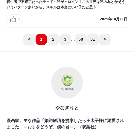
転生者で不細工だった子って‥私がヒロイン！この世界は私の為とかそう
いうパターン多いから、メルルは本当にいい子だと思う
0
2025年10月11日
<
1
2
3
...
50
51
>
やなぎりと
漫画家。主な作品『婚約解消を提案したら王太子様に溺愛され
ました ～お手をどうぞ、僕の君～』（双葉社）