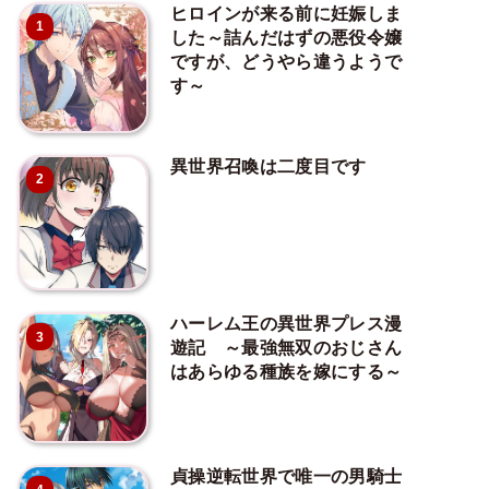
ヒロインが来る前に妊娠しま
1
した～詰んだはずの悪役令嬢
ですが、どうやら違うようで
す～
異世界召喚は二度目です
2
ハーレム王の異世界プレス漫
3
遊記 ～最強無双のおじさん
はあらゆる種族を嫁にする～
貞操逆転世界で唯一の男騎士