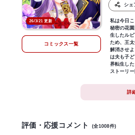
シェ
私は今日こ
26/3/21 更新
秘密の花園
生したルビ
ため、王太
コミックス一覧
解消させよ
は夫も子ど
界転生した
ストーリー
詳
評価・応援コメント
(全1008件)