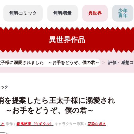
少年
無料コミック
無料増量
異世界
青年
異世界作品
太子様に溺愛されました ～お手をどうぞ、僕の君～
評価・感想コ
ミック
消を提案したら王太子様に溺愛され
 ～お手をどうぞ、僕の君～
りと
原作：
春風悠里（ツギクル）
キャラクター原案：
花染なぎさ