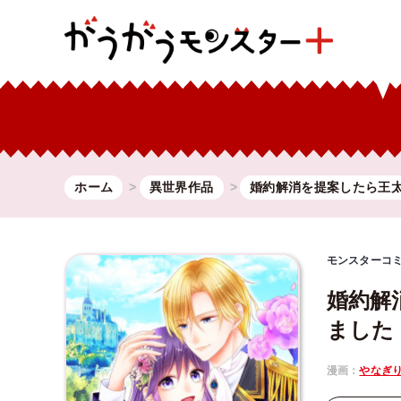
ホーム
異世界作品
婚約解消を提案したら王
モンスターコ
婚約解
ました
漫画：
やなぎ