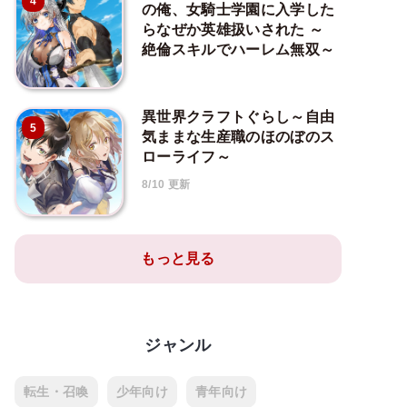
4
の俺、女騎士学園に入学した
らなぜか英雄扱いされた ～
絶倫スキルでハーレム無双～
異世界クラフトぐらし～自由
5
気ままな生産職のほのぼのス
ローライフ～
8/10 更新
もっと見る
ジャンル
転生・召喚
少年向け
青年向け