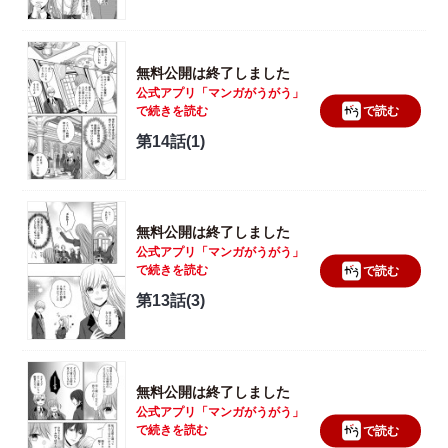
無料公開は終了しました
公式アプリ「マンガがうがう」
で続きを読む
で読む
第14話(1)
無料公開は終了しました
公式アプリ「マンガがうがう」
で続きを読む
で読む
第13話(3)
無料公開は終了しました
公式アプリ「マンガがうがう」
で続きを読む
で読む