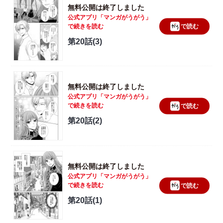
無料公開は終了しました
公式アプリ「マンガがうがう」
で続きを読む
で読む
第20話(3)
無料公開は終了しました
公式アプリ「マンガがうがう」
で続きを読む
で読む
第20話(2)
無料公開は終了しました
公式アプリ「マンガがうがう」
で続きを読む
で読む
第20話(1)