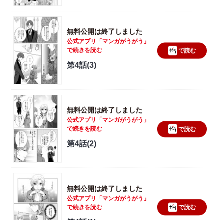
無料公開は終了しました
公式アプリ「マンガがうがう」
で続きを読む
で読む
第4話(3)
無料公開は終了しました
公式アプリ「マンガがうがう」
で続きを読む
で読む
第4話(2)
無料公開は終了しました
公式アプリ「マンガがうがう」
で続きを読む
で読む