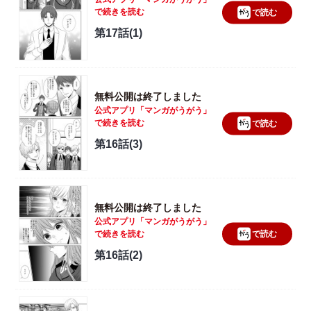
で続きを読む
で読む
第17話(1)
無料公開は終了しました
公式アプリ「マンガがうがう」
で続きを読む
で読む
第16話(3)
無料公開は終了しました
公式アプリ「マンガがうがう」
で続きを読む
で読む
第16話(2)