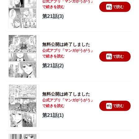
公式アプリ「マンガがうがう」
で続きを読む
で読む
第21話(3)
無料公開は終了しました
公式アプリ「マンガがうがう」
で続きを読む
で読む
第21話(2)
無料公開は終了しました
公式アプリ「マンガがうがう」
で続きを読む
で読む
第21話(1)