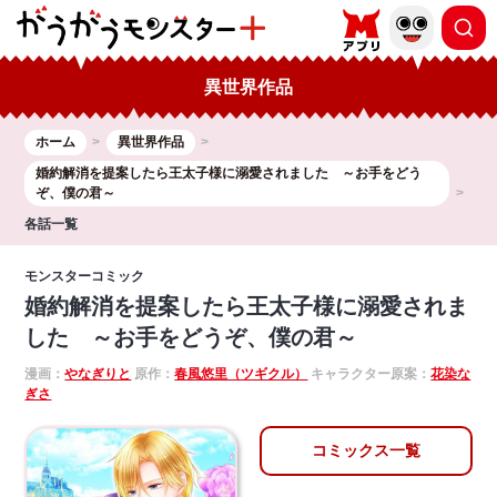
異世界作品
ホーム
異世界作品
婚約解消を提案したら王太子様に溺愛されました ～お手をどう
ぞ、僕の君～
各話一覧
モンスターコミック
婚約解消を提案したら王太子様に溺愛されま
した ～お手をどうぞ、僕の君～
漫画：
やなぎりと
原作：
春風悠里（ツギクル）
キャラクター原案：
花染な
ぎさ
コミックス一覧