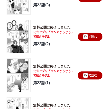
第22話(3)
無料公開は終了しました
公式アプリ「マンガがうがう」
で続きを読む
で読む
第22話(2)
無料公開は終了しました
公式アプリ「マンガがうがう」
で続きを読む
で読む
第22話(1)
無料公開は終了しました