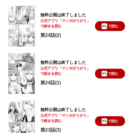
無料公開は終了しました
公式アプリ「マンガがうがう」
で続きを読む
で読む
第24話(2)
無料公開は終了しました
公式アプリ「マンガがうがう」
で続きを読む
で読む
第24話(1)
無料公開は終了しました
公式アプリ「マンガがうがう」
で続きを読む
で読む
第23話(3)