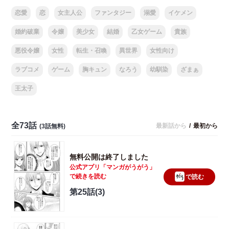
恋愛
恋
女主人公
ファンタジー
溺愛
イケメン
婚約破棄
令嬢
美少女
結婚
乙女ゲーム
貴族
悪役令嬢
女性
転生・召喚
異世界
女性向け
ラブコメ
ゲーム
胸キュン
なろう
幼馴染
ざまぁ
王太子
全73話
最新話から
/
最初から
(3話無料)
無料公開は終了しました
公式アプリ「マンガがうがう」
で続きを読む
で読む
第25話(3)