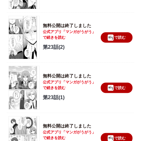
無料公開は終了しました
公式アプリ「マンガがうがう」
で続きを読む
で読む
第23話(2)
無料公開は終了しました
公式アプリ「マンガがうがう」
で続きを読む
で読む
第23話(1)
無料公開は終了しました
公式アプリ「マンガがうがう」
で続きを読む
で読む