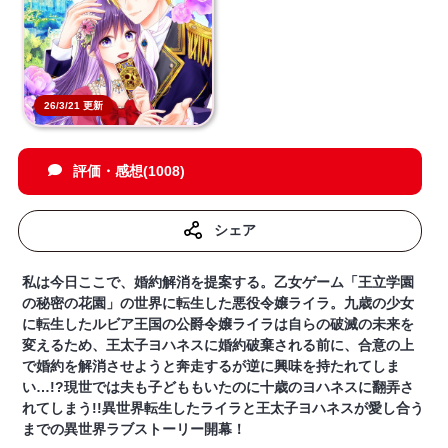
26/3/21 更新
評価・感想(1008)
シェア
私は今日ここで、婚約解消を提案する。乙女ゲーム「王立学園
の秘密の花園」の世界に転生した悪役令嬢ライラ。九歳の少女
に転生したルビア王国の公爵令嬢ライラは自らの破滅の未来を
変えるため、王太子ヨハネスに婚約破棄される前に、合意の上
で婚約を解消させようと奔走するが逆に興味を持たれてしま
い…!?現世では夫も子どももいたのに十歳のヨハネスに翻弄さ
れてしまう!!異世界転生したライラと王太子ヨハネスが愛し合う
までの異世界ラブストーリー開幕！