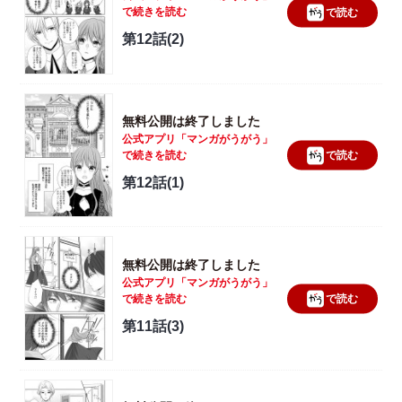
で続きを読む
で読む
第12話(2)
無料公開は終了しました
公式アプリ「マンガがうがう」
で続きを読む
で読む
第12話(1)
無料公開は終了しました
公式アプリ「マンガがうがう」
で続きを読む
で読む
第11話(3)