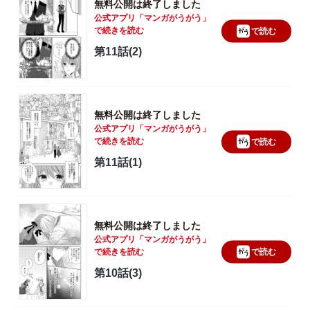
無料公開は終了しました
公式アプリ「マンガがうがう」
で続きを読む
で読む
第11話(2)
無料公開は終了しました
公式アプリ「マンガがうがう」
で続きを読む
で読む
第11話(1)
無料公開は終了しました
公式アプリ「マンガがうがう」
で続きを読む
で読む
第10話(3)