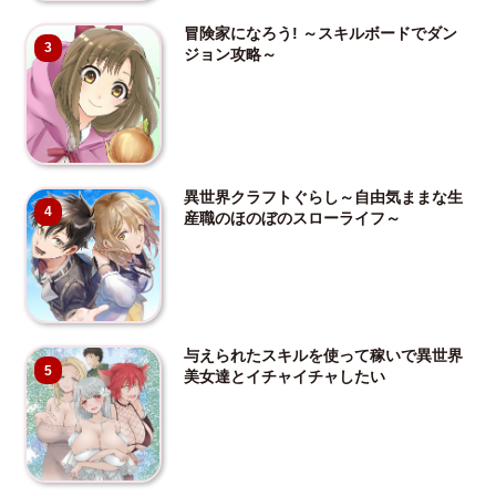
冒険家になろう! ～スキルボードでダン
3
ジョン攻略～
異世界クラフトぐらし～自由気ままな生
4
産職のほのぼのスローライフ～
与えられたスキルを使って稼いで異世界
5
美女達とイチャイチャしたい