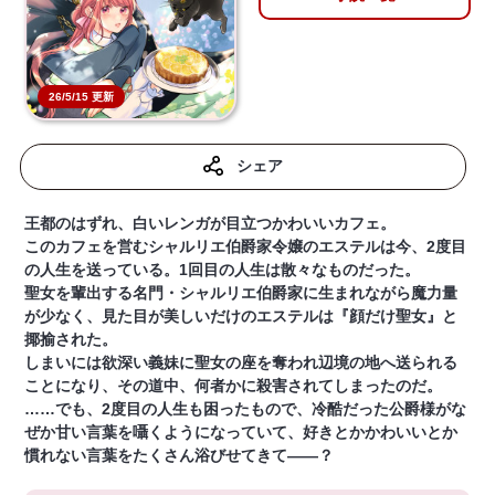
26/5/15 更新
シェア
王都のはずれ、白いレンガが目立つかわいいカフェ。
このカフェを営むシャルリエ伯爵家令嬢のエステルは今、2度目
の人生を送っている。1回目の人生は散々なものだった。
聖女を輩出する名門・シャルリエ伯爵家に生まれながら魔力量
が少なく、見た目が美しいだけのエステルは『顔だけ聖女』と
揶揄された。
しまいには欲深い義妹に聖女の座を奪われ辺境の地へ送られる
ことになり、その道中、何者かに殺害されてしまったのだ。
……でも、2度目の人生も困ったもので、冷酷だった公爵様がな
ぜか甘い言葉を囁くようになっていて、好きとかかわいいとか
慣れない言葉をたくさん浴びせてきて――？