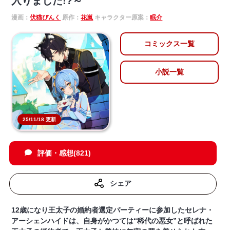
入りました!?～
漫画：
伏猫ぴんく
原作：
花嵐
キャラクター原案：
眠介
コミックス一覧
小説一覧
25/11/18 更新
評価・感想(821)
シェア
12歳になり王太子の婚約者選定パーティーに参加したセレナ・
アーシェンハイドは、自身がかつては“稀代の悪女”と呼ばれた