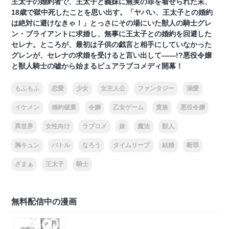
王太子の婚約者で、王太子と義妹に無実の罪を着せられた末、
18歳で獄中死したことを思い出す。「ヤバい、王太子との婚約
は絶対に避けなきゃ！」とっさにその場にいた獣人の騎士グレ
ン・ブライアントに求婚し、無事に王太子との婚約を回避した
セレナ。ところが、最初は子供の戯言と相手にしていなかった
グレンが、セレナの求婚を受けると言い出して――!?悪役令嬢
と獣人騎士の嘘から始まるピュアラブコメディ開幕！
もふもふ
恋愛
少女
女主人公
ファンタジー
溺愛
イケメン
婚約破棄
令嬢
乙女ゲーム
貴族
悪役令嬢
異世界
女性向け
ラブコメ
妹
魔法
獣人
胸キュン
バトル
なろう
タイムリープ
結婚
断罪
ざまぁ
王太子
騎士
無料配信中の漫画