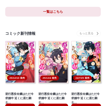
一覧はこちら
コミック新刊情報
25/12/10 発売
25/1/24 発売
24/7/25 発売
逆行悪役令嬢はただ今
逆行悪役令嬢はただ今
逆行悪役令嬢はただ今
求婚中 近くに居た騎
求婚中 近くに居た騎
求婚中 近くに居た騎
士…
士…
士…