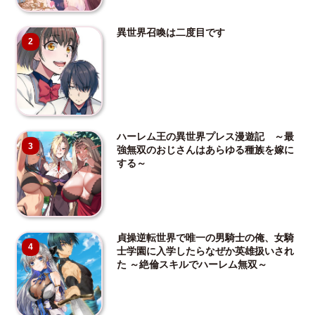
異世界召喚は二度目です
2
ハーレム王の異世界プレス漫遊記 ～最
3
強無双のおじさんはあらゆる種族を嫁に
する～
貞操逆転世界で唯一の男騎士の俺、女騎
4
士学園に入学したらなぜか英雄扱いされ
た ～絶倫スキルでハーレム無双～