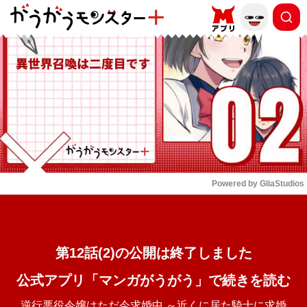
もっと読む
arrow_forward_ios
Powered by 
GliaStudios
Mute
第12話(2)の公開は終了しました
公式アプリ「マンガがうがう」で続きを読む
逆行悪役令嬢はただ今求婚中 ～近くに居た騎士に求婚