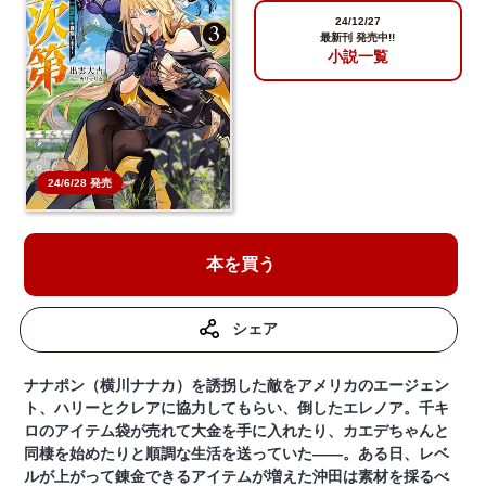
24/12/27
最新刊 発売中!!
小説一覧
24/6/28 発売
本を買う
シェア
ナナポン（横川ナナカ）を誘拐した敵をアメリカのエージェン
ト、ハリーとクレアに協力してもらい、倒したエレノア。千キ
ロのアイテム袋が売れて大金を手に入れたり、カエデちゃんと
同棲を始めたりと順調な生活を送っていた――。ある日、レベ
ルが上がって錬金できるアイテムが増えた沖田は素材を採るべ