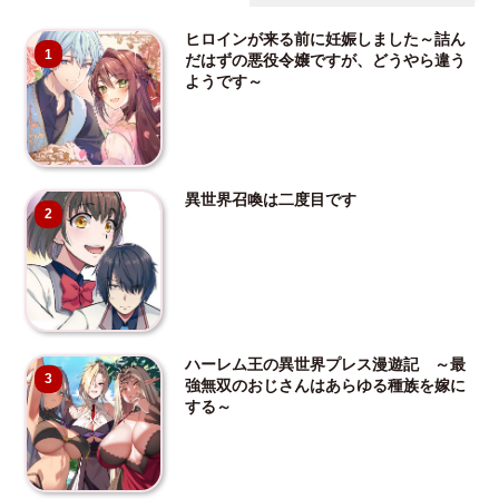
ヒロインが来る前に妊娠しました～詰ん
1
だはずの悪役令嬢ですが、どうやら違う
ようです～
異世界召喚は二度目です
2
ハーレム王の異世界プレス漫遊記 ～最
3
強無双のおじさんはあらゆる種族を嫁に
する～