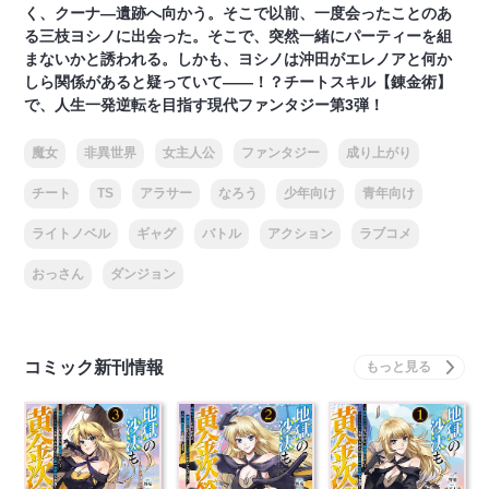
く、クーナ―遺跡へ向かう。そこで以前、一度会ったことのあ
る三枝ヨシノに出会った。そこで、突然一緒にパーティーを組
まないかと誘われる。しかも、ヨシノは沖田がエレノアと何か
しら関係があると疑っていて――！？チートスキル【錬金術】
で、人生一発逆転を目指す現代ファンタジー第3弾！
魔女
非異世界
女主人公
ファンタジー
成り上がり
チート
TS
アラサー
なろう
少年向け
青年向け
ライトノベル
ギャグ
バトル
アクション
ラブコメ
おっさん
ダンジョン
コミック新刊情報