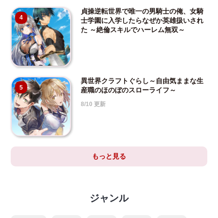
貞操逆転世界で唯一の男騎士の俺、女騎
4
士学園に入学したらなぜか英雄扱いされ
た ～絶倫スキルでハーレム無双～
異世界クラフトぐらし～自由気ままな生
5
産職のほのぼのスローライフ～
8/10 更新
もっと見る
ジャンル