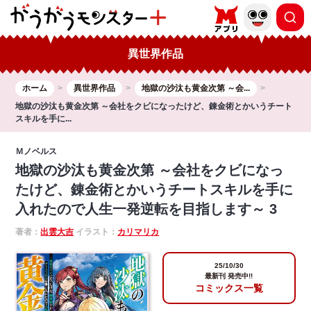
異世界作品
ホーム
異世界作品
地獄の沙汰も黄金次第 ～会...
地獄の沙汰も黄金次第 ～会社をクビになったけど、錬金術とかいうチート
スキルを手に...
Ｍノベルス
地獄の沙汰も黄金次第 ～会社をクビになっ
たけど、錬金術とかいうチートスキルを手に
入れたので人生一発逆転を目指します～ 3
著者：
出雲大吉
イラスト：
カリマリカ
25/10/30
最新刊 発売中!!
コミックス一覧