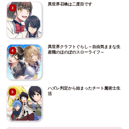
異世界召喚は二度目です
3
異世界クラフトぐらし～自由気ままな生
4
産職のほのぼのスローライフ～
ハズレ判定から始まったチート魔術士生
5
活