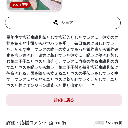
26/8/4 更新
シェア
最年少で宮廷魔導具師として宮廷入りしたフレアは、彼女の才
能を妬んだ上司からパワハラを受け、毎日激務に追われてい
た。そんな中、フレアの唯一の支えであった婚約者から婚約破
棄を言い渡され、途方に暮れていた彼女は、呪いに侵され苦し
む第二王子ユリウスと出会う。フレアは自身の作る魔導具の力
でユリウスを呪いから救い、第二王子付き特別宮廷魔導具師に
任命される。国を陰から支えるユリウスの手伝いをしていく中
で、フレアはだんだんユリウスに惹かれていく。そして、ユリ
ウスと共にダンジョン調査へと乗り出すが――!?
詳細に戻る
評価・応援コメント
投稿順
/
いいね順
(全3116件)