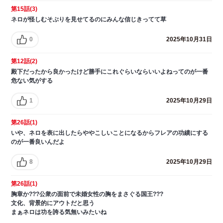
第15話(3)
ネロが怪しむそぶりを見せてるのにみんな信じきってて草
0
2025年10月31日
第12話(2)
殿下だったから良かったけど勝手にこれぐらいならいいよねってのが一番
危ない気がする
1
2025年10月29日
第26話(1)
いや、ネロを表に出したらややこしいことになるからフレアの功績にする
のが一番良いんだよ
8
2025年10月29日
第26話(1)
胸章か???公衆の面前で未婚女性の胸をまさぐる国王???
文化、背景的にアウトだと思う
まぁネロは功を誇る気無いみたいね