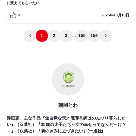
に変えてもらいたい
0
2025年10月18日
<
1
2
3
...
155
156
>
朝岡とわ
漫画家。主な作品『無自覚な天才魔導具師はのんびり暮らした
い』（双葉社）『35歳の迷子たち～女の幸せってなんだっけ？
～』（双葉社）『隣のきみに近づきたい』(一迅社)