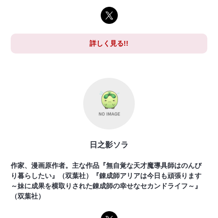
詳しく見る!!
日之影ソラ
作家、漫画原作者。主な作品『無自覚な天才魔導具師はのんび
り暮らしたい』（双葉社）『錬成師アリアは今日も頑張ります
～妹に成果を横取りされた錬成師の幸せなセカンドライフ～』
（双葉社）