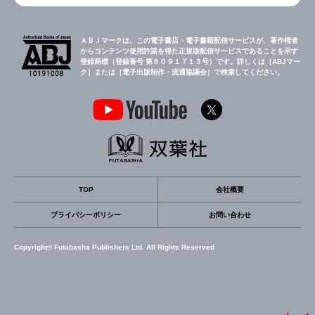
ＡＢＪマークは、この電子書店・電子書籍配信サービスが、著作権者
からコンテンツ使用許諾を得た正規版配信サービスであることを示す
登録商標（登録番号 第６０９１７１３号）です。詳しくは［ABJマー
ク］または［電子出版制作・流通協議会］で検索してください。
TOP
会社概要
プライバシーポリシー
お問い合わせ
Copyright© Futabasha Publishers Ltd. All Rights Reserved