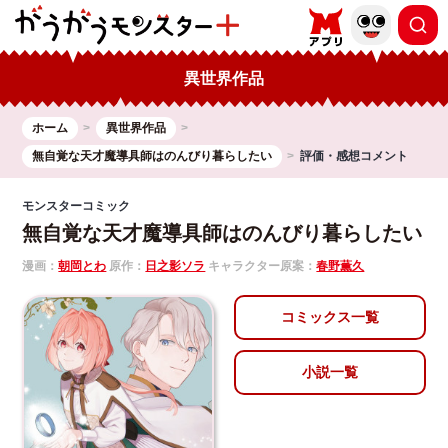
異世界作品
ホーム
異世界作品
無自覚な天才魔導具師はのんびり暮らしたい
評価・感想コメント
モンスターコミック
無自覚な天才魔導具師はのんびり暮らしたい
漫画：
朝岡とわ
原作：
日之影ソラ
キャラクター原案：
春野薫久
コミックス一覧
小説一覧