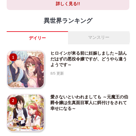
詳しく見る!!
異世界ランキング
マンスリー
デイリー
ヒロインが来る前に妊娠しました～詰ん
1
だはずの悪役令嬢ですが、どうやら違う
ようです～
8/5 更新
愛さないといわれましても ～元魔王の伯
2
爵令嬢は生真面目軍人に餌付けをされて
幸せになる～