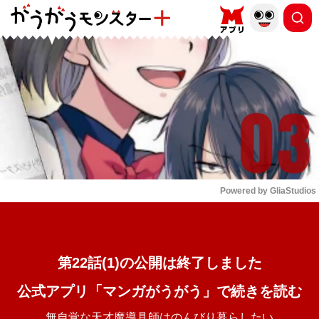
もっと読む
arrow_forward_ios
Powered by 
GliaStudios
Mute
第22話(1)の公開は終了しました
公式アプリ「マンガがうがう」で続きを読む
無自覚な天才魔導具師はのんびり暮らしたい