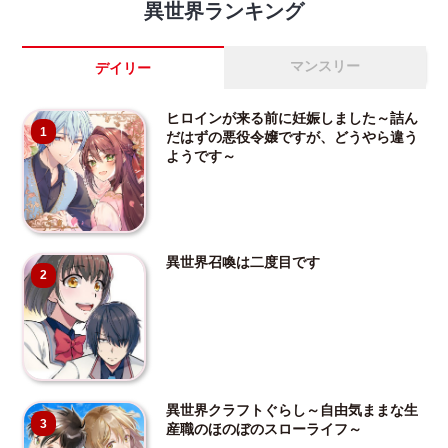
異世界ランキング
マンスリー
デイリー
ヒロインが来る前に妊娠しました～詰ん
1
だはずの悪役令嬢ですが、どうやら違う
ようです～
異世界召喚は二度目です
2
異世界クラフトぐらし～自由気ままな生
3
産職のほのぼのスローライフ～