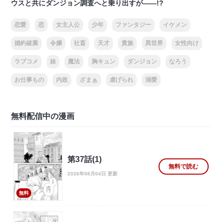
ウスと共にダンジョン調査へと乗り出すが――!?
恋愛
恋
女主人公
少年
ファンタジー
イケメン
婚約破棄
令嬢
社畜
天才
貴族
異世界
女性向け
ラブコメ
妹
魔法
胸キュン
ダンジョン
なろう
お仕事もの
内政
ざまぁ
虐げられ
溺愛
無料配信中の漫画
第37話(1)
無料で読む
2026年08月04日 更新
無料