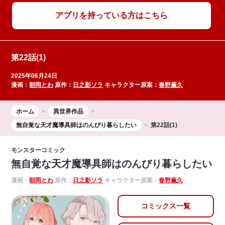
アプリを持っている方はこちら
第22話(1)
2025年06月24日
漫画：
朝岡とわ
原作：
日之影ソラ
キャラクター原案：
春野薫久
ホーム
異世界作品
無自覚な天才魔導具師はのんびり暮らしたい
第22話(1)
モンスターコミック
無自覚な天才魔導具師はのんびり暮らしたい
漫画：
朝岡とわ
原作：
日之影ソラ
キャラクター原案：
春野薫久
コミックス一覧