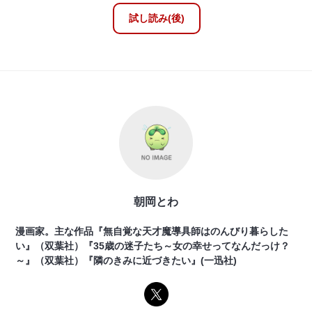
試し読み(後)
朝岡とわ
漫画家。主な作品『無自覚な天才魔導具師はのんびり暮らした
い』（双葉社）『35歳の迷子たち～女の幸せってなんだっけ？
～』（双葉社）『隣のきみに近づきたい』(一迅社)