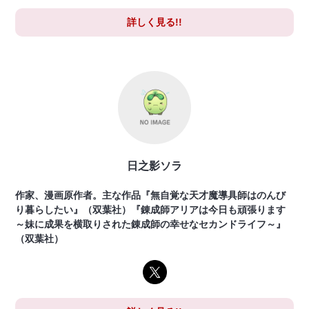
詳しく見る!!
日之影ソラ
作家、漫画原作者。主な作品『無自覚な天才魔導具師はのんび
り暮らしたい』（双葉社）『錬成師アリアは今日も頑張ります
～妹に成果を横取りされた錬成師の幸せなセカンドライフ～』
（双葉社）