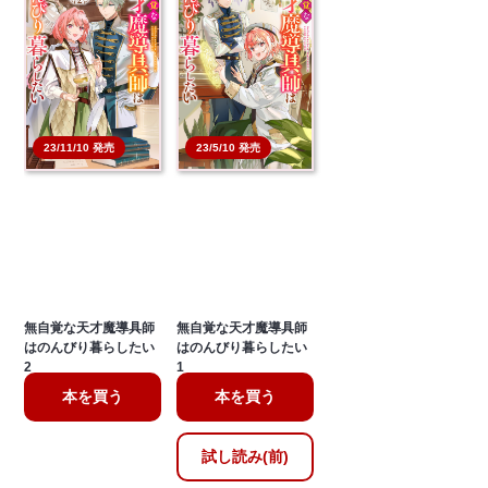
23/11/10 発売
23/5/10 発売
無自覚な天才魔導具師
無自覚な天才魔導具師
はのんびり暮らしたい
はのんびり暮らしたい
2
1
本を買う
本を買う
試し読み(前)