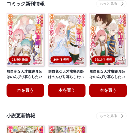
コミック新刊情報
26/5/5 発売
26/4/8 発売
25/10/4 発売
無自覚な天才魔導具師
無自覚な天才魔導具師
無自覚な天才魔導具師
はのんびり暮らしたい
はのんびり暮らしたい
はのんびり暮らしたい
…
…
…
本を買う
本を買う
本を買う
小説更新情報