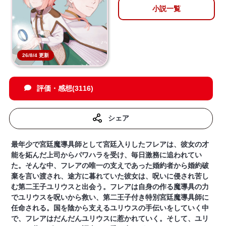
小説一覧
26/8/4 更新
評価・感想(3116)
シェア
最年少で宮廷魔導具師として宮廷入りしたフレアは、彼女の才
能を妬んだ上司からパワハラを受け、毎日激務に追われてい
た。そんな中、フレアの唯一の支えであった婚約者から婚約破
棄を言い渡され、途方に暮れていた彼女は、呪いに侵され苦し
む第二王子ユリウスと出会う。フレアは自身の作る魔導具の力
でユリウスを呪いから救い、第二王子付き特別宮廷魔導具師に
任命される。国を陰から支えるユリウスの手伝いをしていく中
で、フレアはだんだんユリウスに惹かれていく。そして、ユリ