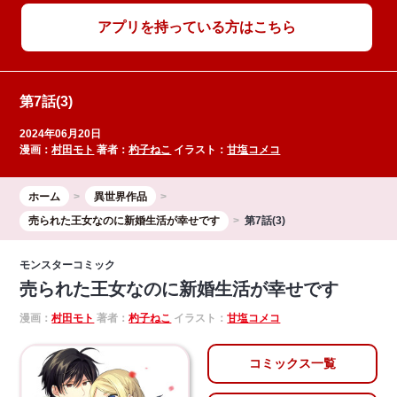
アプリを持っている方はこちら
第7話(3)
2024年06月20日
漫画：
村田モト
著者：
杓子ねこ
イラスト：
甘塩コメコ
ホーム
異世界作品
売られた王女なのに新婚生活が幸せです
第7話(3)
モンスターコミック
売られた王女なのに新婚生活が幸せです
漫画：
村田モト
著者：
杓子ねこ
イラスト：
甘塩コメコ
コミックス一覧