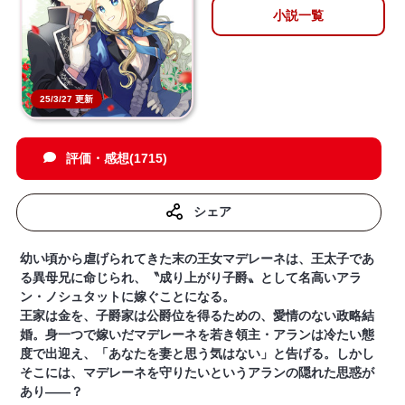
小説一覧
25/3/27 更新
評価・感想(1715)
シェア
幼い頃から虐げられてきた末の王女マデレーネは、王太子であ
る異母兄に命じられ、〝成り上がり子爵〟として名高いアラ
ン・ノシュタットに嫁ぐことになる。
王家は金を、子爵家は公爵位を得るための、愛情のない政略結
婚。身一つで嫁いだマデレーネを若き領主・アランは冷たい態
度で出迎え、「あなたを妻と思う気はない」と告げる。しかし
そこには、マデレーネを守りたいというアランの隠れた思惑が
あり――？