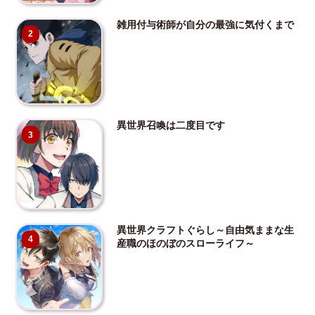
雑用付与術師が自分の最強に気付くまで
2
異世界召喚は二度目です
3
異世界クラフトぐらし～自由気ままな生
4
産職のほのぼのスローライフ～