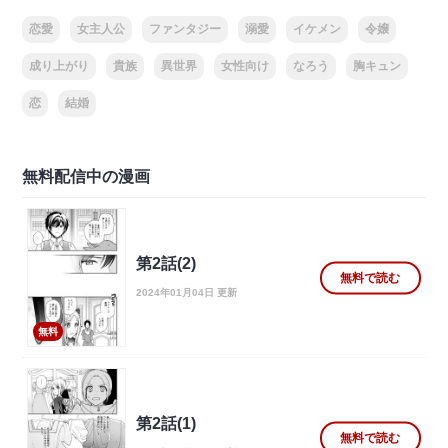
恋愛
女主人公
ファンタジー
溺愛
イケメン
令嬢
成り上がり
貴族
異世界
女性向け
なろう
胸キュン
恋
結婚
無料配信中の漫画
第2話(2)
無料で読む
2024年01月04日 更新
無料
第2話(1)
無料で読む