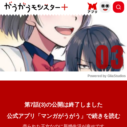
もっと読む
arrow_forward_ios
Powered by 
GliaStudios
Mute
第7話(3)の公開は終了しました
公式アプリ「マンガがうがう」で続きを読む
売られた王女なのに新婚生活が幸せです