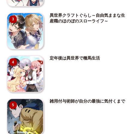
異世界クラフトぐらし～自由気ままな生
3
産職のほのぼのスローライフ～
定年後は異世界で種馬生活
4
雑用付与術師が自分の最強に気付くまで
5