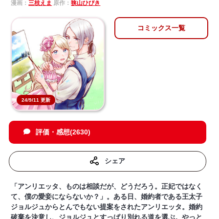
漫画：
三枝えま
原作：
狭山ひびき
コミックス一覧
24/9/11 更新
評価・感想(2630)
シェア
「アンリエッタ、ものは相談だが、どうだろう。正妃ではなく
て、僕の愛妾にならないか？」。ある日、婚約者である王太子
ジョルジュからとんでもない提案をされたアンリエッタ。婚約
破棄を決意し、ジョルジュとすっぱり別れる道を選ぶ。やっと