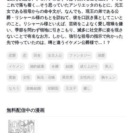
これで落ち着く…そう思っていたアンリエッタのもとに、元王
女である祖母からの命令文が。なんでも、現王の弟である公
爵・リシャール様のもとを訪ねて、彼を口説き落としてこいと
のこと。リシャール様といえば、芸術をこよなく愛し喧噪を嫌
い、季節を問わず領地に引きこもり、滅多に社交界に姿を現さ
ないことで有名なお方。しかし、強引な祖母の指示で向かった
先で待っていたのは、噂と違うイケメン公爵様で…！？
恋愛
恋
田舎
女主人公
ファンタジー
溺愛
イケメン
婚約破棄
令嬢
結婚
成り上がり
美人
貴族
女性
転生・召喚
異世界
女性向け
胸キュン
なろう
政略結婚
幼馴染
王太子
癒し
無料配信中の漫画