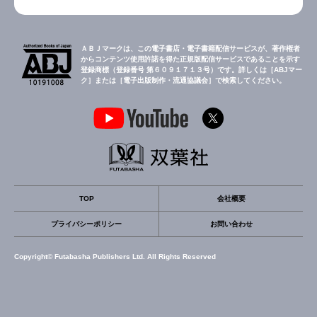
ＡＢＪマークは、この電子書店・電子書籍配信サービスが、著作権者
からコンテンツ使用許諾を得た正規版配信サービスであることを示す
登録商標（登録番号 第６０９１７１３号）です。詳しくは［ABJマー
ク］または［電子出版制作・流通協議会］で検索してください。
TOP
会社概要
プライバシーポリシー
お問い合わせ
Copyright© Futabasha Publishers Ltd. All Rights Reserved