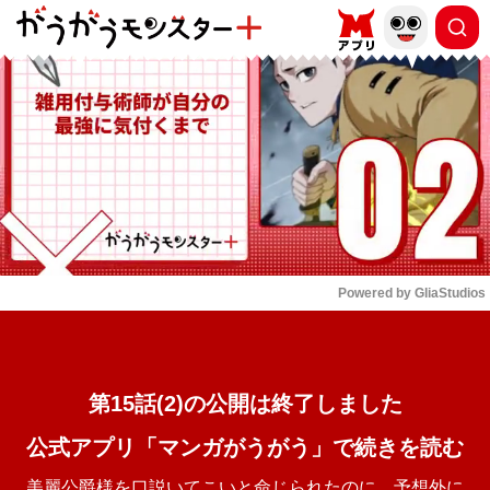
もっと読む
arrow_forward_ios
Powered by 
GliaStudios
Mute
第15話(2)の公開は終了しました
公式アプリ「マンガがうがう」で続きを読む
美麗公爵様を口説いてこいと命じられたのに、予想外に