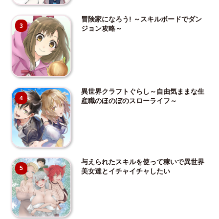
冒険家になろう! ～スキルボードでダン
3
ジョン攻略～
異世界クラフトぐらし～自由気ままな生
4
産職のほのぼのスローライフ～
与えられたスキルを使って稼いで異世界
5
美女達とイチャイチャしたい