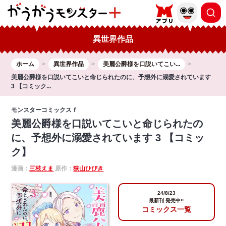
異世界作品
ホーム
異世界作品
美麗公爵様を口説いてこい...
美麗公爵様を口説いてこいと命じられたのに、予想外に溺愛されています
3 【コミック...
モンスターコミックスｆ
美麗公爵様を口説いてこいと命じられたの
に、予想外に溺愛されています 3 【コミッ
ク】
漫画：
三枝えま
原作：
狭山ひびき
24/8/23
最新刊 発売中!!
コミックス一覧