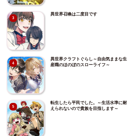
異世界召喚は二度目です
3
異世界クラフトぐらし～自由気ままな生
4
産職のほのぼのスローライフ～
転生したら平民でした。～生活水準に耐
5
えられないので貴族を目指します～