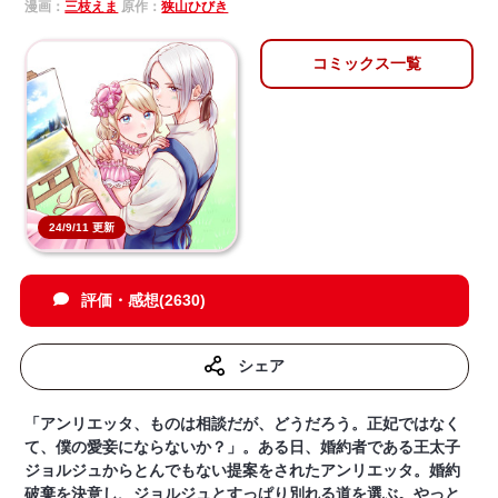
漫画：
三枝えま
原作：
狭山ひびき
コミックス一覧
24/9/11 更新
評価・感想(2630)
シェア
「アンリエッタ、ものは相談だが、どうだろう。正妃ではなく
て、僕の愛妾にならないか？」。ある日、婚約者である王太子
ジョルジュからとんでもない提案をされたアンリエッタ。婚約
破棄を決意し、ジョルジュとすっぱり別れる道を選ぶ。やっと