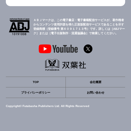
ＡＢＪマークは、この電子書店・電子書籍配信サービスが、著作権者
からコンテンツ使用許諾を得た正規版配信サービスであることを示す
登録商標（登録番号 第６０９１７１３号）です。詳しくは［ABJマー
ク］または［電子出版制作・流通協議会］で検索してください。
TOP
会社概要
プライバシーポリシー
お問い合わせ
Copyright© Futabasha Publishers Ltd. All Rights Reserved