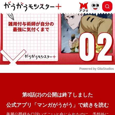
もっと読む
arrow_forward_ios
Powered by 
GliaStudios
Mute
第8話(2)の公開は終了しました
公式アプリ「マンガがうがう」で続きを読む
美麗公爵様を口説いてこいと命じられたのに、予想外に