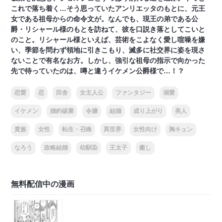
これで落ち着く…そう思っていたアンリエッタのもとに、元王
女である祖母からの命令文が。なんでも、現王の弟である公
爵・リシャール様のもとを訪ねて、彼を口説き落としてこいと
のこと。リシャール様といえば、芸術をこよなく愛し喧噪を嫌
い、季節を問わず領地に引きこもり、滅多に社交界に姿を現さ
ないことで有名なお方。しかし、強引な祖母の指示で向かった
先で待っていたのは、噂と違うイケメン公爵様で…！？
恋愛
恋
田舎
女主人公
ファンタジー
溺愛
イケメン
婚約破棄
令嬢
結婚
成り上がり
美人
貴族
女性
転生・召喚
異世界
女性向け
胸キュン
なろう
政略結婚
幼馴染
王太子
癒し
無料配信中の漫画